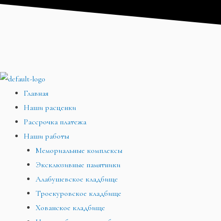
Перейти
Меню
Меню
Меню
к
содержимому
Главная
Наши расценки
Рассрочка платежа
Наши работы
Мемориальные комплексы
Эксклюзивные памятники
Алабушевское кладбище
Троекуровское кладбище
Хованское кладбище