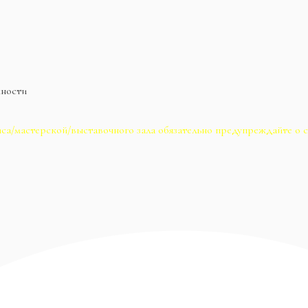
жности
са/мастерской/выставочного зала обязательно предупреждайте о с