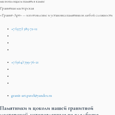
мы воплощаем память в камне
Гранитная мастерская
«Гранит-Арт» — изготовление и установка памятников любой сложности
+7 (977) 385-72-12
+7 (964) 799-76-21
granit-art.pavel@yandex.ru
Памятники и цоколи нашей гранитной
мастерской, установленные на кладбище