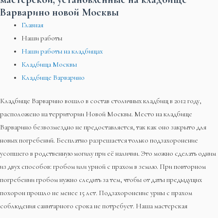
Варварино новой Москвы
Главная
Наши работы
Наши работы на кладбищах
Кладбища Москвы
Кладбище Варварино
Кладбище Варварино вошло в состав столичных кладбищ в 2012 году,
расположено на территории Новой Москвы. Место на кладбище
Варварино безвозмездно не предоставляется, так как оно закрыто для
новых погребений. Бесплатно разрешается только подзахоронение
усопшего в родственную могилу при её наличии. Это можно сделать одним
из двух способов: гробом или урной с прахом в землю. При повторном
погребении гробом нужно следить за тем, чтобы от даты предыдущих
похорон прошло не менее 15 лет. Подзахоронение урны с прахом
соблюдения санитарного срока не потребует. Наша мастерская