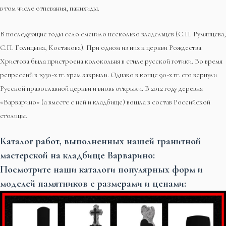
в том числе отпевания, панихиды.
В последующие годы село сменило несколько владельцев (С.П. Румянцева,
С.П. Голицына, Костякова). При одном из них к церкви Рождества
Христова была пристроена колокольня в стиле русской готики. Во время
репрессий в 1930-х гг. храм закрыли. Однако в конце 90-х гг. его вернули
Русской православной церкви и вновь открыли. В 2012 году деревня
«Варварино» (а вместе с ней и кладбище) вошла в состав Российской
столицы.
Каталог работ, выполненных нашей гранитной
мастерской на кладбище Варварино:
Посмотрите наши каталоги популярных форм и
моделей памятников с размерами и ценами: