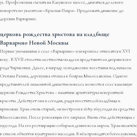
ул. Профсоюзная съехать на Калужское шоссе, двигаться до левого
поворота по указателю «Красная Пахра». Продолжать движение до
деревни Варварино.
церковь рождества христова на кладбище
Варварино Новой Москвы
Первые упоминания о селе «Варварино» и некрополе относятся к XVI
веку . В XVII столетии местностью владели представители дворянского
рода Чириковых. Далее, в награду за подавление восстания под началом
Степана Разина, деревушка отошла к боярам Милославским. Один из
представителей знаменитой династии повелел возвести в селе каменную
церковь Рождества Христова – памятник архитектуры невероятной
красоты. Действует она и сегодня, радуя посетителей кладбища и
прихожан. Храм очень старый, он построен в 1689-1693 годах на средства
Милославских. После революции его закрыли. Вновь стал действующим с
1992 года. На его реставрацию собирали деньги всем миром. Храм включён
в список объектов культурного наследия. В нём проводятся богослужения,