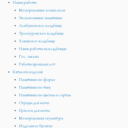
Наши работы
Мемориальные комплексы
Эксклюзивные памятники
Алабушевское кладбище
Троекуровское кладбище
Хованское кладбище
Наши работы на кладбищах
Гос. заказы
Работы прошлых лет
Каталоги изделий
Памятники по форме
Памятники по типу
Памятники по цветам и сортам
Ограды для могил
Цоколи для могил
Мемориальная скульптура
Изделия из бронзы