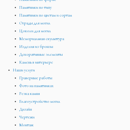
Памятники по типу
Памятники по цветам и сортам
Ограды для могил
Цоколи для могил
Мемориальная скульптура
Изделия из бронзы
Декоративные элементы
Камень в интерьере
Наши услуги
Граверные работы
Фото на памятниках
Резка камня
Благоустройство могил
Дизайн
Чертежи
Монтаж