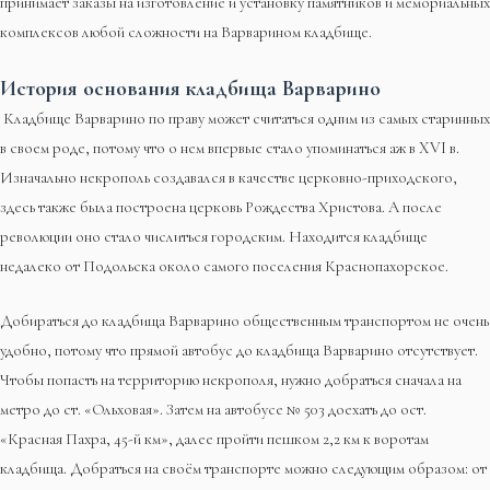
принимает заказы на изготовление и установку памятников и мемориальных
комплексов любой сложности на Варварином кладбище.
История основания кладбища Варварино
Кладбище Варварино по праву может считаться одним из самых старинных
в своем роде, потому что о нем впервые стало упоминаться аж в XVI в.
Изначально некрополь создавался в качестве церковно-приходского,
здесь также была построена церковь Рождества Христова. А после
революции оно стало числиться городским. Находится кладбище
недалеко от Подольска около самого поселения Краснопахорское.
Добираться до кладбища Варварино общественным транспортом не очень
удобно, потому что прямой автобус до кладбища Варварино отсутствует.
Чтобы попасть на территорию некрополя, нужно добраться сначала на
метро до ст. «Ольховая». Затем на автобусе № 503 доехать до ост.
«Красная Пахра, 45-й км», далее пройти пешком 2,2 км к воротам
кладбища. Добраться на своём транспорте можно следующим образом: от