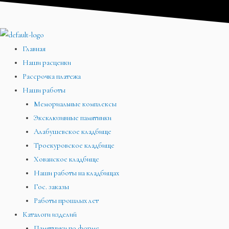
Перейти
Меню
Меню
Меню
к
содержимому
Главная
Наши расценки
Рассрочка платежа
Наши работы
Мемориальные комплексы
Эксклюзивные памятники
Алабушевское кладбище
Троекуровское кладбище
Хованское кладбище
Наши работы на кладбищах
Гос. заказы
Работы прошлых лет
Каталоги изделий
Памятники по форме