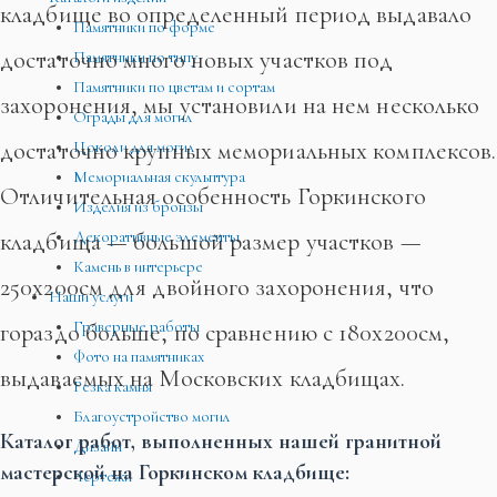
кладбище во определенный период выдавало
Памятники по форме
достаточно много новых участков под
Памятники по типу
Памятники по цветам и сортам
захоронения, мы установили на нем несколько
Ограды для могил
достаточно крупных мемориальных комплексов.
Цоколи для могил
Мемориальная скульптура
Отличительная особенность Горкинского
Изделия из бронзы
кладбища — большой размер участков —
Декоративные элементы
Камень в интерьере
250х200см для двойного захоронения, что
Наши услуги
гораздо больше, по сравнению с 180х200см,
Граверные работы
Фото на памятниках
выдаваемых на Московских кладбищах.
Резка камня
Благоустройство могил
Каталог работ, выполненных нашей гранитной
Дизайн
мастерской на Горкинском кладбище:
Чертежи