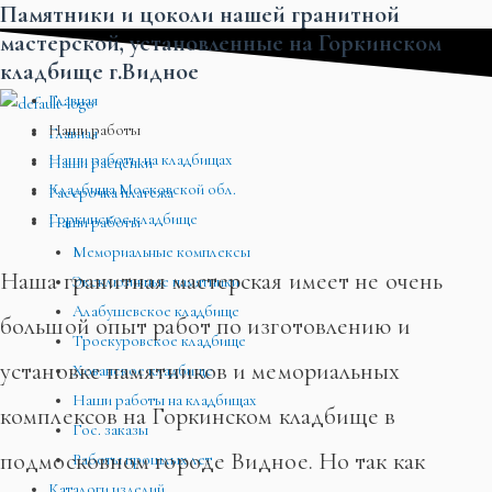
Памятники и цоколи нашей гранитной
Перейти
Меню
Меню
Меню
мастерской, установленные на Горкинском
к
кладбище г.Видное
содержимому
Главная
Наши работы
Главная
Наши работы на кладбищах
Наши расценки
Кладбища Московской обл.
Рассрочка платежа
Горкинское кладбище
Наши работы
Мемориальные комплексы
Наша гранитная мастерская имеет не очень
Эксклюзивные памятники
Алабушевское кладбище
большой опыт работ по изготовлению и
Троекуровское кладбище
установке памятников и мемориальных
Хованское кладбище
Наши работы на кладбищах
комплексов на Горкинском кладбище в
Гос. заказы
подмосковном городе Видное. Но так как
Работы прошлых лет
Каталоги изделий