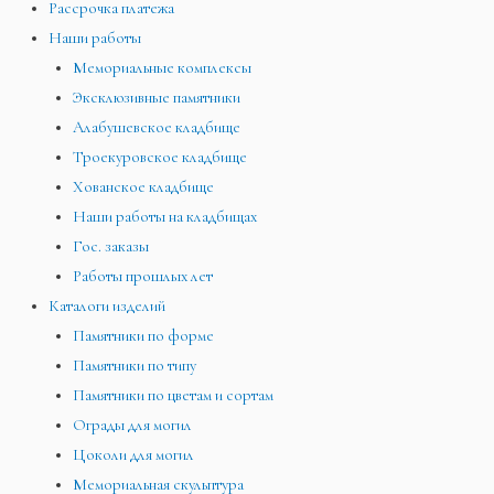
Рассрочка платежа
Наши работы
Мемориальные комплексы
Эксклюзивные памятники
Алабушевское кладбище
Троекуровское кладбище
Хованское кладбище
Наши работы на кладбищах
Гос. заказы
Работы прошлых лет
Каталоги изделий
Памятники по форме
Памятники по типу
Памятники по цветам и сортам
Ограды для могил
Цоколи для могил
Мемориальная скульптура