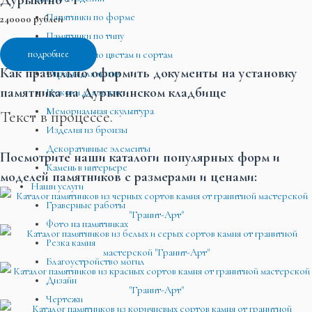
Памятники по форме
240000 рублей
Памятники по типу
подробнее
Памятники по цветам и сортам
Как правильно оформить документы на установку
Ограды для могил
памятника на Дурыкинском кладбище
Цоколи для могил
Мемориальная скульптура
Текст в процессе.
Изделия из бронзы
Декоративные элементы
Посмотрите наши каталоги популярных форм и
Камень в интерьере
моделей памятников с размерами и ценами:
Наши услуги
Граверные работы
Фото на памятниках
Резка камня
Благоустройство могил
Дизайн
Чертежи