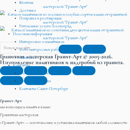
Монтаж
Доставка
Поправка и реставрация
Ритуальные услуги Зеленоград
Полезная информация
Интересное о памятниках
Фото интересных работ
Гранитная мастерская Гранит-Арт © 2005-2026.
Наш блог
Изготовление памятников и надгробий из гранита.
Контакты
Контакты Зеленоград
Контакты Москва
Контакты Санкт-Петербург
Гранит-Арт
мы воплощаем память в камне
Гранитная мастерская
«Гранит-Арт» — изготовление и установка памятников любой сложности