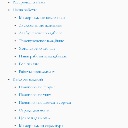
Рассрочка платежа
Наши работы
Мемориальные комплексы
Эксклюзивные памятники
Алабушевское кладбище
Троекуровское кладбище
Хованское кладбище
Наши работы на кладбищах
Гос. заказы
Работы прошлых лет
Каталоги изделий
Памятники по форме
Памятники по типу
Памятники по цветам и сортам
Ограды для могил
Цоколи для могил
Мемориальная скульптура