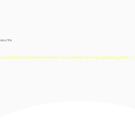
жности
са/мастерской/выставочного зала обязательно предупреждайте о с