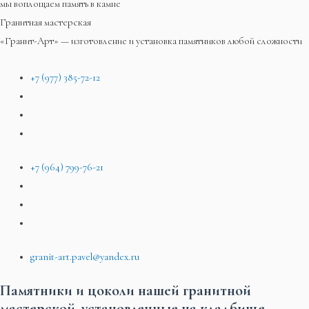
мы воплощаем память в камне
Гранитная мастерская
«Гранит-Арт» — изготовление и установка памятников любой сложности
+7 (977) 385-72-12
+7 (964) 799-76-21
granit-art.pavel@yandex.ru
Памятники и цоколи нашей гранитной
мастерской, установленные на кладбище