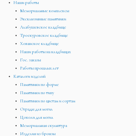
Наши работы
Мемориальные комплексы
Эксклюзивные памятники
Алабушевское кладбище
Троекуровское кладбище
Хованское кладбище
Наши работы на кладбищах
Гос. заказы
Работы прошлых лет
Каталоги изделий
Памятники по форме
Памятники по типу
Памятники по цветам и сортам
Ограды для могил
Цоколи для могил
Мемориальная скульптура
Изделия из бронзы