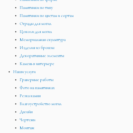
Памятники по типу
Памятники по цветам и сортам
Ограды для могил
Цоколи для могил
Мемориальная скульптура
Изделия из бронзы
Декоративные элементы
Камень в интерьере
Наши услуги
Граверные работы
Фото на памятниках
Резка камня
Благоустройство могил
Дизайн
Чертежи
Монтаж