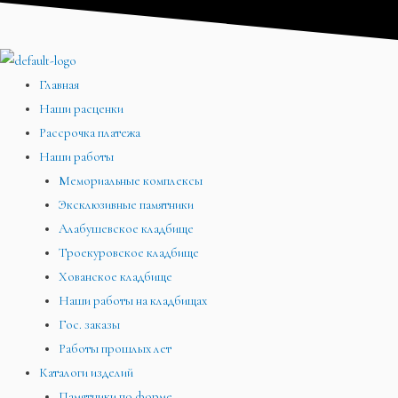
Перейти
Меню
Меню
Меню
к
содержимому
Главная
Наши расценки
Рассрочка платежа
Наши работы
Мемориальные комплексы
Эксклюзивные памятники
Алабушевское кладбище
Троекуровское кладбище
Хованское кладбище
Наши работы на кладбищах
Гос. заказы
Работы прошлых лет
Каталоги изделий
Памятники по форме