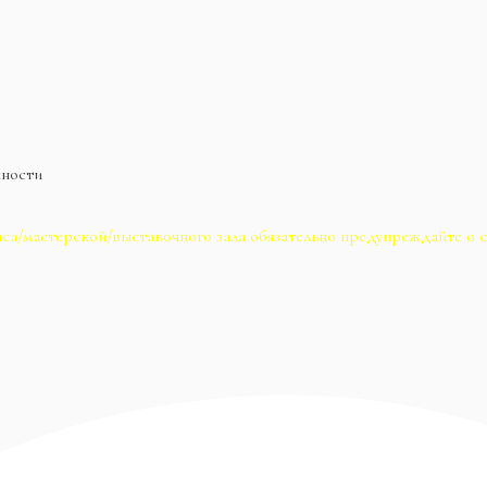
жности
са/мастерской/выставочного зала обязательно предупреждайте о с