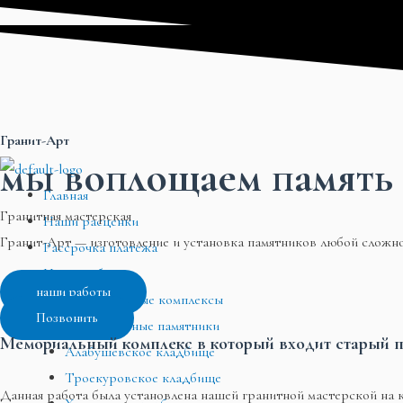
Перейти
Меню
Меню
Меню
к
содержимому
Гранит-Арт
мы воплощаем память 
Главная
Гранитная мастерская
Наши расценки
Гранит-Арт — изготовление и установка памятников любой сложн
Рассрочка платежа
Наши работы
наши работы
Мемориальные комплексы
Позвонить
Эксклюзивные памятники
Мемориальный комплекс в который входит старый п
Алабушевское кладбище
Троекуровское кладбище
Данная работа была установлена нашей гранитной мастерской на 