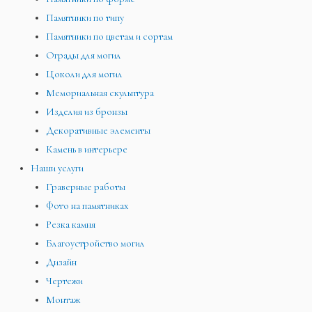
Памятники по типу
Памятники по цветам и сортам
Ограды для могил
Цоколи для могил
Мемориальная скульптура
Изделия из бронзы
Декоративные элементы
Камень в интерьере
Наши услуги
Граверные работы
Фото на памятниках
Резка камня
Благоустройство могил
Дизайн
Чертежи
Монтаж