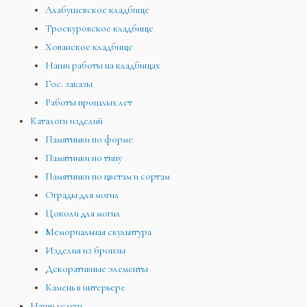
Алабушевское кладбище
Троекуровское кладбище
Хованское кладбище
Наши работы на кладбищах
Гос. заказы
Работы прошлых лет
Каталоги изделий
Памятники по форме
Памятники по типу
Памятники по цветам и сортам
Ограды для могил
Цоколи для могил
Мемориальная скульптура
Изделия из бронзы
Декоративные элементы
Камень в интерьере
Наши услуги