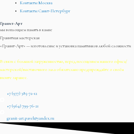
Контакты Москва
Контакты Санкт-Петербург
Гранит-Арт
мы воплощаем память в камне
Гранитная мастерская
«Гранит-Арт» — изготовление и установка памятников любой сложности
В связи с большой загруженностью, перед посещением нашего офиса/
мастерской/выставочного зала обязательно предупреждайте о своём
визите заранее.
+7 (977) 385-72-12
+7 (964) 799-76-21
granit-art.pavel@yandex.ru