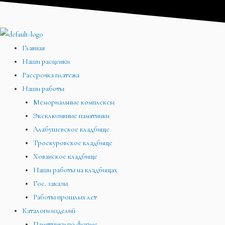
Перейти
Меню
Меню
Меню
к
содержимому
Главная
Наши расценки
Рассрочка платежа
Наши работы
Мемориальные комплексы
Эксклюзивные памятники
Алабушевское кладбище
Троекуровское кладбище
Хованское кладбище
Наши работы на кладбищах
Гос. заказы
Работы прошлых лет
Каталоги изделий
Памятники по форме