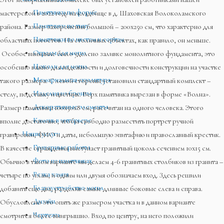
Памятники по форме
мастерской в 2022 году на кладбище в д. Шаховская Волоколамского
Памятники по типу
района. Размер захоронения большой – 200х250 см, что характерно для
Памятники по цветам и сортам
областных погостов. На столичных объектах, как правило, он меньше.
Ограды для могил
Особое внимание было уделено заливке монолитного фундамента, это
Цоколи для могил
особенно важно для надежности и долговечности конструкции на участке
Мемориальная скульптура
такого размера. С левой стороны установили стандартный комплект –
Изделия из бронзы
стелу, подставку и цветник. Верх памятника вырезан в форме «Волна».
Декоративные элементы
Размер памятника 100х50х8 см, рассчитан на одного человека. Этого
Камень в интерьере
вполне достаточно, чтобы свободно разместить портрет ручной
Наши услуги
гравировки, ФИО и даты, небольшую эпитафию и православный крестик.
Граверные работы
В качестве ограждения выступает гранитный цоколь сечением 10х15 см.
Фото на памятниках
Обычно в таком варианте мы делаем 4-6 гранитных столбиков из гранита –
Резка камня
четыре по углам, и одним или двумя обозначаем вход. Здесь решили
Благоустройство могил
добавить еще два, разделив самые длинные боковые слева и справа.
Дизайн
Обусловлено это опять же размером участка и в данном варианте
Чертежи
смотрится более выигрышно. Вход по центру, на него положили