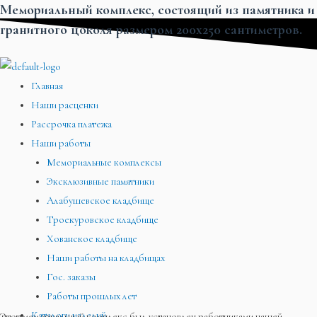
Мемориальный комплекс, состоящий из памятника и
Перейти
Меню
Меню
Меню
гранитного цоколя размером 200х250 сантиметров.
к
содержимому
Главная
Наши расценки
Рассрочка платежа
Наши работы
Мемориальные комплексы
Эксклюзивные памятники
Алабушевское кладбище
Троекуровское кладбище
Хованское кладбище
Наши работы на кладбищах
Гос. заказы
Работы прошлых лет
Каталоги изделий
Этот мемориальный комплекс был установлен работниками нашей