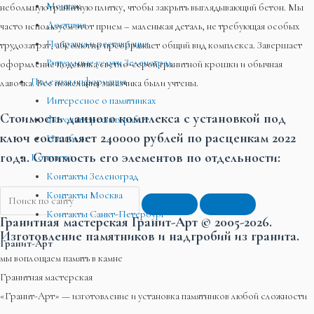
Монтаж
небольшую гранитную плитку, чтобы закрыть выглядывающий бетон. Мы
Доставка
часто используем этот прием – маленькая деталь, не требующая особых
Поправка и реставрация
трудозатрат, абсолютно преображает общий вид комплекса. Завершает
Ритуальные услуги Зеленоград
оформление подсыпка светло-серой гранитной крошки и обычная
Полезная информация
лавочка. Все пожелания заказчика были учтены.
Интересное о памятниках
Стоимость данного комплекса с установкой под
Фото интересных работ
ключ составляет 240000 рублей по расценкам 2022
Наш блог
года. Стоимость его элементов по отдельности:
Контакты
Контакты Зеленоград
Контакты Москва
Контакты Санкт-Петербург
Гранитная мастерская Гранит-Арт © 2005-2026.
Изготовление памятников и надгробий из гранита.
Гранит-Арт
мы воплощаем память в камне
Гранитная мастерская
«Гранит-Арт» — изготовление и установка памятников любой сложности