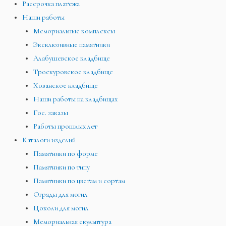
Рассрочка платежа
Наши работы
Мемориальные комплексы
Эксклюзивные памятники
Алабушевское кладбище
Троекуровское кладбище
Хованское кладбище
Наши работы на кладбищах
Гос. заказы
Работы прошлых лет
Каталоги изделий
Памятники по форме
Памятники по типу
Памятники по цветам и сортам
Ограды для могил
Цоколи для могил
Мемориальная скульптура