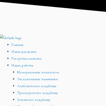
Перейти
Меню
Меню
Меню
к
содержимому
Главная
Наши расценки
Рассрочка платежа
Наши работы
Мемориальные комплексы
Эксклюзивные памятники
Алабушевское кладбище
Троекуровское кладбище
Хованское кладбище