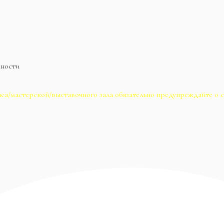
жности
са/мастерской/выставочного зала обязательно предупреждайте о с