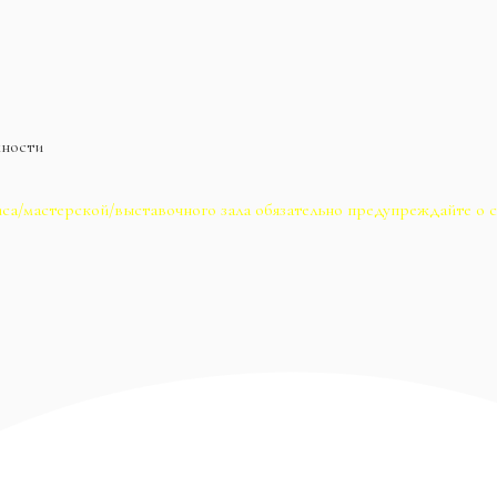
жности
са/мастерской/выставочного зала обязательно предупреждайте о с