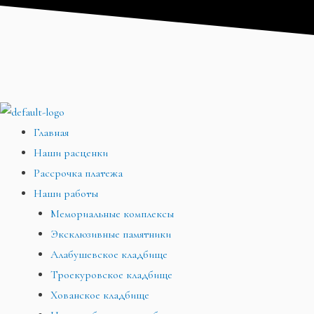
Перейти
Меню
Меню
Меню
к
содержимому
Главная
Наши расценки
Рассрочка платежа
Наши работы
Мемориальные комплексы
Эксклюзивные памятники
Алабушевское кладбище
Троекуровское кладбище
Хованское кладбище