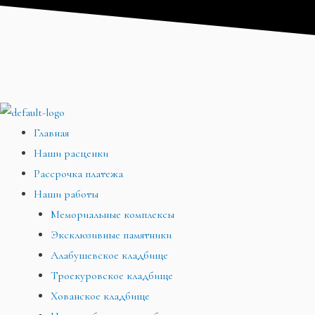
Перейти
Меню
Меню
Меню
к
содержимому
Главная
Наши расценки
Рассрочка платежа
Наши работы
Мемориальные комплексы
Эксклюзивные памятники
Алабушевское кладбище
Троекуровское кладбище
Хованское кладбище