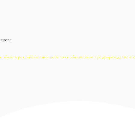
жности
са/мастерской/выставочного зала обязательно предупреждайте о с