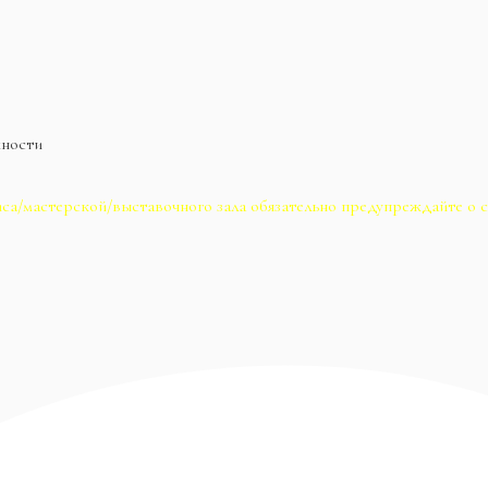
жности
са/мастерской/выставочного зала обязательно предупреждайте о с