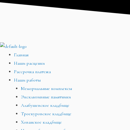
Перейти
Меню
Меню
Меню
к
содержимому
Главная
Наши расценки
Рассрочка платежа
Наши работы
Мемориальные комплексы
Эксклюзивные памятники
Алабушевское кладбище
Троекуровское кладбище
Хованское кладбище