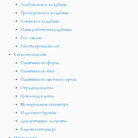
Алабушевское кладбище
Троекуровское кладбище
Хованское кладбище
Наши работы на кладбищах
Гос. заказы
Работы прошлых лет
Каталоги изделий
Памятники по форме
Памятники по типу
Памятники по цветам и сортам
Ограды для могил
Цоколи для могил
Мемориальная скульптура
Изделия из бронзы
Декоративные элементы
Камень в интерьере
Наши услуги