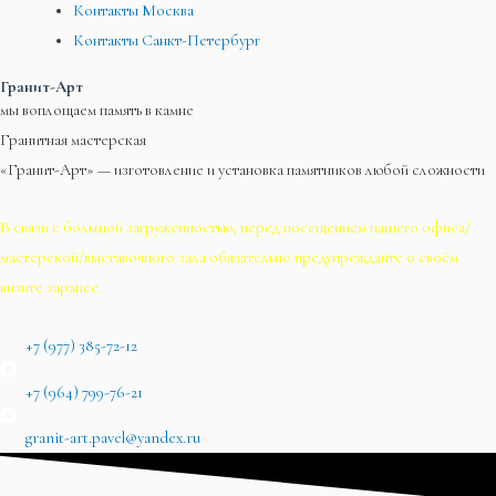
Контакты Москва
Контакты Санкт-Петербург
Гранит-Арт
мы воплощаем память в камне
Гранитная мастерская
«Гранит-Арт» — изготовление и установка памятников любой сложности
В связи с большой загруженностью, перед посещением нашего офиса/
мастерской/выставочного зала обязательно предупреждайте о своём
визите заранее.
+7 (977) 385-72-12
+7 (964) 799-76-21
granit-art.pavel@yandex.ru