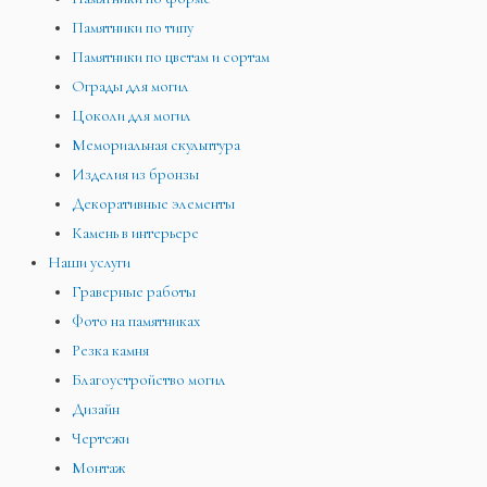
Памятники по типу
Памятники по цветам и сортам
Ограды для могил
Цоколи для могил
Мемориальная скульптура
Изделия из бронзы
Декоративные элементы
Камень в интерьере
Наши услуги
Граверные работы
Фото на памятниках
Резка камня
Благоустройство могил
Дизайн
Чертежи
Монтаж