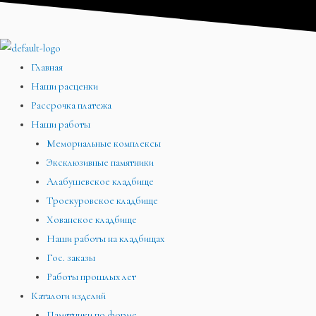
Перейти
Меню
Меню
Меню
к
содержимому
Главная
Наши расценки
Рассрочка платежа
Наши работы
Мемориальные комплексы
Эксклюзивные памятники
Алабушевское кладбище
Троекуровское кладбище
Хованское кладбище
Наши работы на кладбищах
Гос. заказы
Работы прошлых лет
Каталоги изделий
Памятники по форме