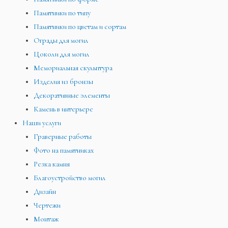
Памятники по типу
Памятники по цветам и сортам
Ограды для могил
Цоколи для могил
Мемориальная скульптура
Изделия из бронзы
Декоративные элементы
Камень в интерьере
Наши услуги
Граверные работы
Фото на памятниках
Резка камня
Благоустройство могил
Дизайн
Чертежи
Монтаж