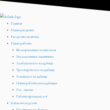
Перейти
Меню
Меню
Меню
к
содержимому
Главная
Наши расценки
Рассрочка платежа
Наши работы
Мемориальные комплексы
Эксклюзивные памятники
Алабушевское кладбище
Троекуровское кладбище
Хованское кладбище
Наши работы на кладбищах
Гос. заказы
Работы прошлых лет
Каталоги изделий
Памятники по форме