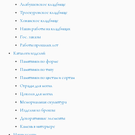
Алабушевское кладбище
Троекуровское кладбище
Хованское кладбище
Наши работы на кладбищах
Гос. заказы
Работы прошлых лет
Каталоги изделий
Памятники по форме
Памятники по типу
Памятники по цветам и сортам
Ограды для могил
Цоколи для могил
Мемориальная скульптура
Изделия из бронзы
Декоративные элементы
Камень в интерьере
Наши услуги