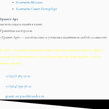
Контакты Москва
Контакты Санкт-Петербург
Гранит-Арт
мы воплощаем память в камне
Гранитная мастерская
«Гранит-Арт» — изготовление и установка памятников любой сложности
В связи с большой загруженностью, перед посещением нашего офиса/
мастерской/выставочного зала обязательно предупреждайте о своём
визите заранее.
+7 (977) 385-72-12
+7 (964) 799-76-21
granit-art.pavel@yandex.ru