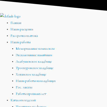
Перейти
Меню
Меню
Меню
к
содержимому
Главная
Наши расценки
Рассрочка платежа
Наши работы
Мемориальные комплексы
Эксклюзивные памятники
Алабушевское кладбище
Троекуровское кладбище
Хованское кладбище
Наши работы на кладбищах
Гос. заказы
Работы прошлых лет
Каталоги изделий
Памятники по форме