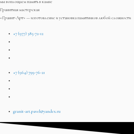
мы воплощаем память в камне
Гранитная мастерская
«Гранит-Арт» — изготовление и установка памятников любой сложности
+7 (977) 385-72-12
+7 (964) 799-76-21
granit-art.pavel@yandex.ru