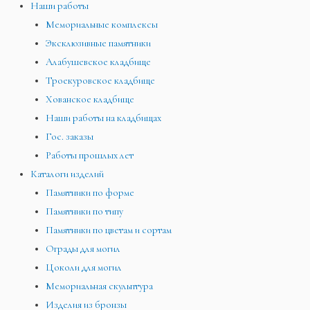
Наши работы
Мемориальные комплексы
Эксклюзивные памятники
Алабушевское кладбище
Троекуровское кладбище
Хованское кладбище
Наши работы на кладбищах
Гос. заказы
Работы прошлых лет
Каталоги изделий
Памятники по форме
Памятники по типу
Памятники по цветам и сортам
Ограды для могил
Цоколи для могил
Мемориальная скульптура
Изделия из бронзы