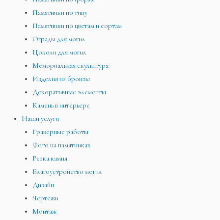
Памятники по типу
Памятники по цветам и сортам
Ограды для могил
Цоколи для могил
Мемориальная скульптура
Изделия из бронзы
Декоративные элементы
Камень в интерьере
Наши услуги
Граверные работы
Фото на памятниках
Резка камня
Благоустройство могил
Дизайн
Чертежи
Монтаж