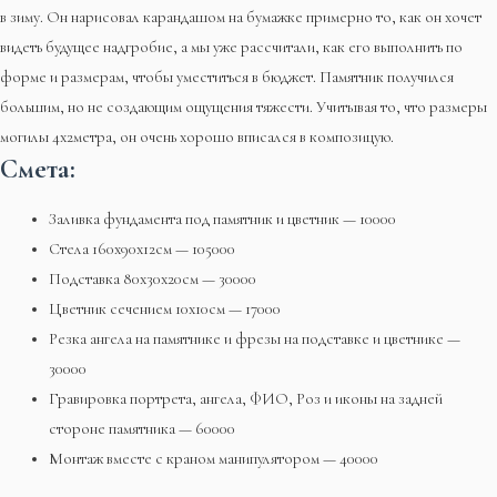
в зиму. Он нарисовал карандашом на бумажке примерно то, как он хочет
видеть будущее надгробие, а мы уже рассчитали, как его выполнить по
форме и размерам, чтобы уместиться в бюджет. Памятник получился
большим, но не создающим ощущения тяжести. Учитывая то, что размеры
могилы 4х2метра, он очень хорошо вписался в композицую.
Смета:
Заливка фундамента под памятник и цветник — 10000
Стела 160х90х12см — 105000
Подставка 80х30х20см — 30000
Цветник сечением 10х10см — 17000
Резка ангела на памятнике и фрезы на подставке и цветнике —
30000
Гравировка портрета, ангела, ФИО, Роз и иконы на задней
стороне памятника — 60000
Монтаж вместе с краном манипулятором — 40000