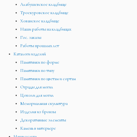
Алабушевское кладбище
Троекуровское кладбище
Хованское кладбище
Наши работы на кладбищах
Гос. заказы
Работы прошлых лет
Каталоги изделий
Памятники по форме
Памятники по типу
Памятники по цветам и сортам
Ограды для могил
Цоколи для могил
Мемориальная скульптура
Изделия из бронзы
Декоративные элементы
Камень в интерьере
Наши услуги