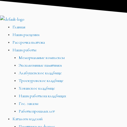
Перейти
Меню
Меню
Меню
к
содержимому
Главная
Наши расценки
Рассрочка платежа
Наши работы
Мемориальные комплексы
Эксклюзивные памятники
Алабушевское кладбище
Троекуровское кладбище
Хованское кладбище
Наши работы на кладбищах
Гос. заказы
Работы прошлых лет
Каталоги изделий
Памятники по форме