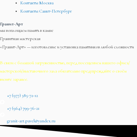
Контакты Москва
Контакты Санкт-Петербург
Гранит-Арт
мы воплощаем память в камне
Гранитная мастерская
«Гранит-Арт» — изготовление и установка памятников любой сложности
В связи с большой загруженностью, перед посещением нашего офиса/
мастерской/выставочного зала обязательно предупреждайте о своём
визите заранее.
+7 (977) 385-72-12
+7 (964) 799-76-21
granit-art.pavel@yandex.ru