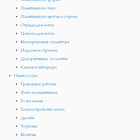
Памятники по типу
Памятники по цветам и сортам
Ограды для могил
Цоколи для могил
Мемориальная скульптура
Изделия из бронзы
Декоративные элементы
Камень в интерьере
Наши услуги
Граверные работы
Фото на памятниках
Резка камня
Благоустройство могил
Дизайн
Чертежи
Монтаж