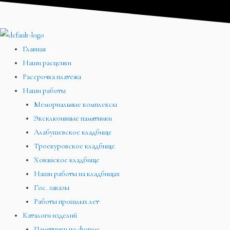
Перейти
Меню
Меню
Меню
к
содержимому
Главная
Наши расценки
Рассрочка платежа
Наши работы
Мемориальные комплексы
Эксклюзивные памятники
Алабушевское кладбище
Троекуровское кладбище
Хованское кладбище
Наши работы на кладбищах
Гос. заказы
Работы прошлых лет
Каталоги изделий
Памятники по форме