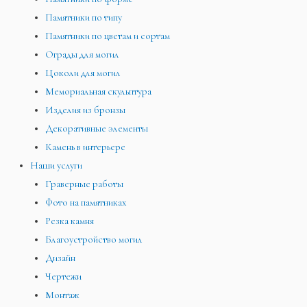
Памятники по типу
Памятники по цветам и сортам
Ограды для могил
Цоколи для могил
Мемориальная скульптура
Изделия из бронзы
Декоративные элементы
Камень в интерьере
Наши услуги
Граверные работы
Фото на памятниках
Резка камня
Благоустройство могил
Дизайн
Чертежи
Монтаж