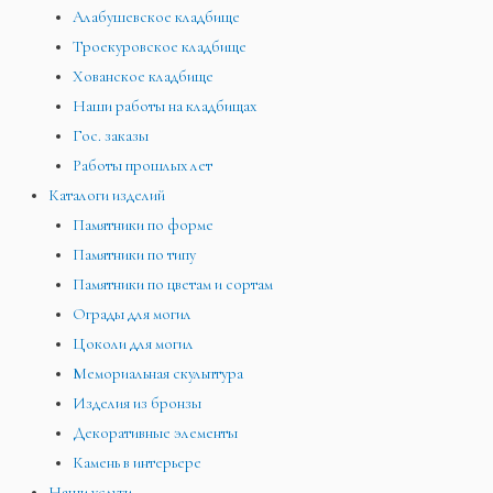
Алабушевское кладбище
Троекуровское кладбище
Хованское кладбище
Наши работы на кладбищах
Гос. заказы
Работы прошлых лет
Каталоги изделий
Памятники по форме
Памятники по типу
Памятники по цветам и сортам
Ограды для могил
Цоколи для могил
Мемориальная скульптура
Изделия из бронзы
Декоративные элементы
Камень в интерьере
Наши услуги