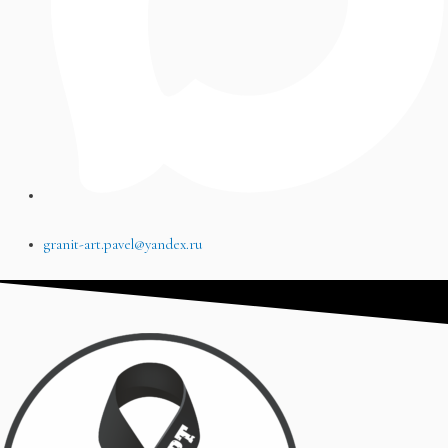
granit-art.pavel@yandex.ru