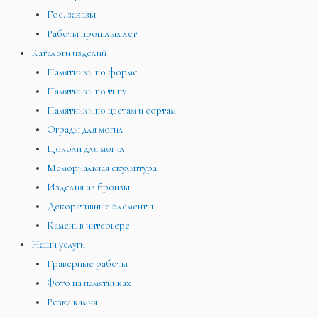
Гос. заказы
Работы прошлых лет
Каталоги изделий
Памятники по форме
Памятники по типу
Памятники по цветам и сортам
Ограды для могил
Цоколи для могил
Мемориальная скульптура
Изделия из бронзы
Декоративные элементы
Камень в интерьере
Наши услуги
Граверные работы
Фото на памятниках
Резка камня