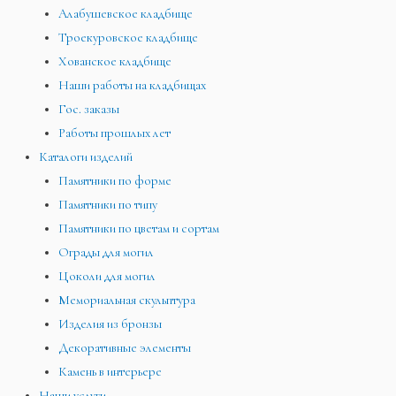
Алабушевское кладбище
Троекуровское кладбище
Хованское кладбище
Наши работы на кладбищах
Гос. заказы
Работы прошлых лет
Каталоги изделий
Памятники по форме
Памятники по типу
Памятники по цветам и сортам
Ограды для могил
Цоколи для могил
Мемориальная скульптура
Изделия из бронзы
Декоративные элементы
Камень в интерьере
Наши услуги