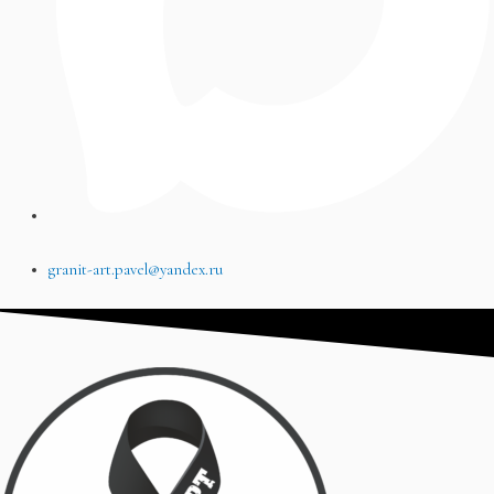
granit-art.pavel@yandex.ru