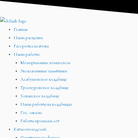
Перейти
Меню
Меню
Меню
к
содержимому
Главная
Наши расценки
Рассрочка платежа
Наши работы
Мемориальные комплексы
Эксклюзивные памятники
Алабушевское кладбище
Троекуровское кладбище
Хованское кладбище
Наши работы на кладбищах
Гос. заказы
Работы прошлых лет
Каталоги изделий
Памятники по форме