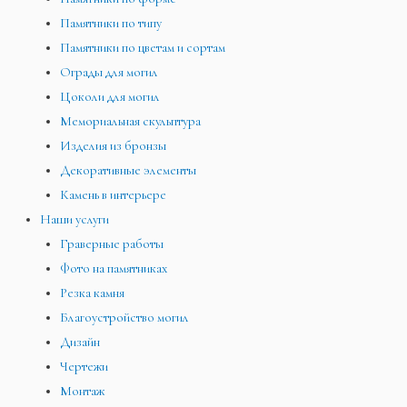
Памятники по типу
Памятники по цветам и сортам
Ограды для могил
Цоколи для могил
Мемориальная скульптура
Изделия из бронзы
Декоративные элементы
Камень в интерьере
Наши услуги
Граверные работы
Фото на памятниках
Резка камня
Благоустройство могил
Дизайн
Чертежи
Монтаж