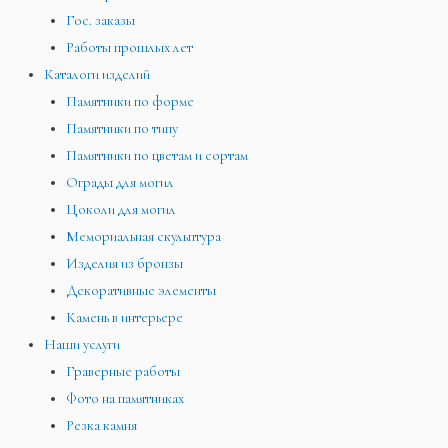
Гос. заказы
Работы прошлых лет
Каталоги изделий
Памятники по форме
Памятники по типу
Памятники по цветам и сортам
Ограды для могил
Цоколи для могил
Мемориальная скульптура
Изделия из бронзы
Декоративные элементы
Камень в интерьере
Наши услуги
Граверные работы
Фото на памятниках
Резка камня