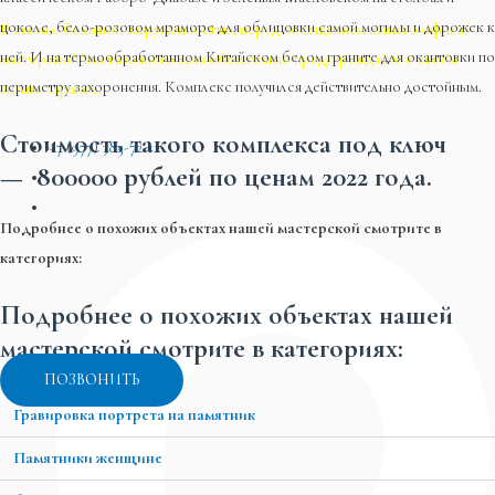
цоколе, бело-розовом мраморе для облицовки самой могилы и дорожек к
В связи с большой загруженностью, перед посещением нашего офиса/
ней. И на термообработанном Китайском белом граните для окантовки по
мастерской/выставочного зала обязательно предупреждайте о своём
периметру захоронения. Комплекс получился действительно достойным.
визите заранее.
Стоимость такого комплекса под ключ
+7 (977) 385-72-12
—
800000 рублей
по ценам 2022 года.
Подробнее о похожих объектах нашей мастерской смотрите в
категориях:
Подробнее о похожих объектах нашей
мастерской смотрите в категориях:
ПОЗВОНИТЬ
Гравировка портрета на памятник
Памятники женщине