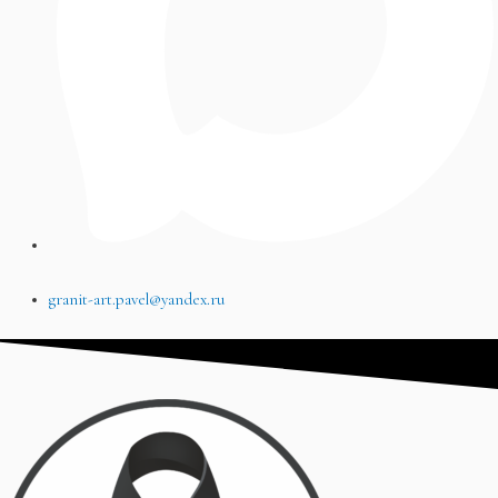
granit-art.pavel@yandex.ru