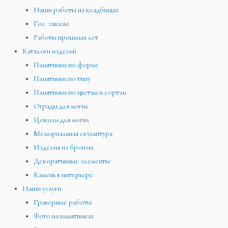
Наши работы на кладбищах
Гос. заказы
Работы прошлых лет
Каталоги изделий
Памятники по форме
Памятники по типу
Памятники по цветам и сортам
Ограды для могил
Цоколи для могил
Мемориальная скульптура
Изделия из бронзы
Декоративные элементы
Камень в интерьере
Наши услуги
Граверные работы
Фото на памятниках