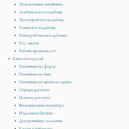
Эксклюзивные памятники
Алабушевское кладбище
Троекуровское кладбище
Хованское кладбище
Наши работы на кладбищах
Гос. заказы
Работы прошлых лет
Каталоги изделий
Памятники по форме
Памятники по типу
Памятники по цветам и сортам
Ограды для могил
Цоколи для могил
Мемориальная скульптура
Изделия из бронзы
Декоративные элементы
Камень в интерьере