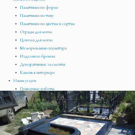
Памятники по форме
Памятники по типу
Памятники по цветам и сортам
Ограды для могил
Цоколи для могил
Мемориальная скульптура
Изделия из бронзы
Декоративные элементы
Камень в интерьере
Наши услуги
Граверные работы
Фото на памятниках
Резка камня
Благоустройство могил
Дизайн
Чертежи