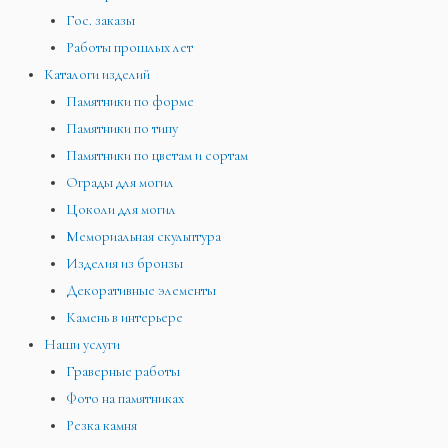
Гос. заказы
Работы прошлых лет
Каталоги изделий
Памятники по форме
Памятники по типу
Памятники по цветам и сортам
Ограды для могил
Цоколи для могил
Мемориальная скульптура
Изделия из бронзы
Декоративные элементы
Камень в интерьере
Наши услуги
Граверные работы
Фото на памятниках
Резка камня