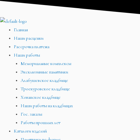
Перейти
Меню
Меню
Меню
к
содержимому
Главная
Наши расценки
Рассрочка платежа
Наши работы
Мемориальные комплексы
Эксклюзивные памятники
Алабушевское кладбище
Троекуровское кладбище
Хованское кладбище
Наши работы на кладбищах
Гос. заказы
Работы прошлых лет
Каталоги изделий
Памятники по форме