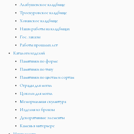
Алабушевское кладбище
Троекуровское кладбище
Хованское кладбище
Наши работы на кладбищах
Гос. заказы
Работы прошлых лет
Каталоги изделий
Памятники по форме
Памятники по типу
Памятники по цветам и сортам
Ограды для могил
Цоколи для могил
Мемориальная скульптура
Изделия из бронзы
Декоративные элементы
Камень в интерьере
Наши услуги