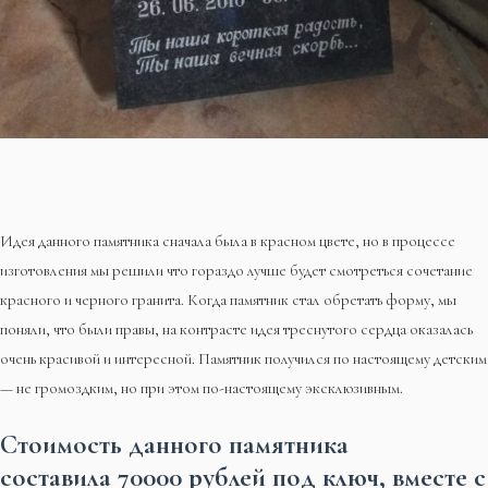
Идея данного памятника сначала была в красном цвете, но в процессе
изготовления мы решили что гораздо лучше будет смотреться сочетание
красного и черного гранита. Когда памятник стал обретать форму, мы
поняли, что были правы, на контрасте идея треснутого сердца оказалась
очень красивой и интересной. Памятник получился по настоящему детским
— не громоздким, но при этом по-настоящему эксклюзивным.
Стоимость данного памятника
составила
70000 рублей под ключ
, вместе с