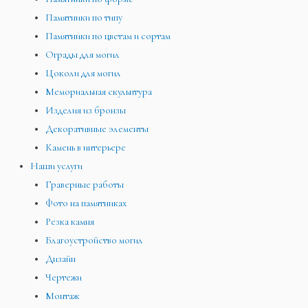
Памятники по типу
Памятники по цветам и сортам
Ограды для могил
Цоколи для могил
Мемориальная скульптура
Изделия из бронзы
Декоративные элементы
Камень в интерьере
Наши услуги
Граверные работы
Фото на памятниках
Резка камня
Благоустройство могил
Дизайн
Чертежи
Монтаж