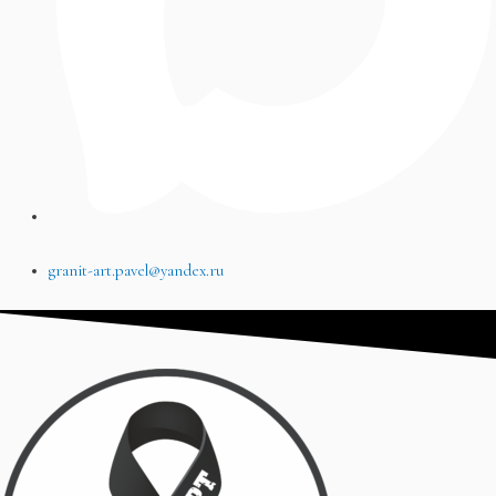
granit-art.pavel@yandex.ru