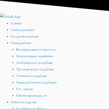
Перейти
Меню
Меню
Меню
к
содержимому
Главная
Наши расценки
Рассрочка платежа
Наши работы
Мемориальные комплексы
Эксклюзивные памятники
Алабушевское кладбище
Троекуровское кладбище
Хованское кладбище
Наши работы на кладбищах
Гос. заказы
Работы прошлых лет
Каталоги изделий
Памятники по форме