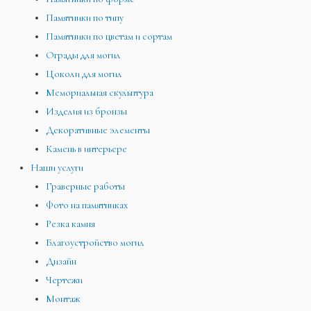
Памятники по типу
Памятники по цветам и сортам
Ограды для могил
Цоколи для могил
Мемориальная скульптура
Изделия из бронзы
Декоративные элементы
Камень в интерьере
Наши услуги
Граверные работы
Фото на памятниках
Резка камня
Благоустройство могил
Дизайн
Чертежи
Монтаж