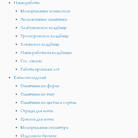
Наши работы
Мемориальные комплексы
Эксклюзивные памятники
Алабушевское кладбище
Троекуровское кладбище
Хованское кладбище
Наши работы на кладбищах
Гос. заказы
Работы прошлых лет
Каталоги изделий
Памятники по форме
Памятники по типу
Памятники по цветам и сортам
Ограды для могил
Цоколи для могил
Мемориальная скульптура
Изделия из бронзы