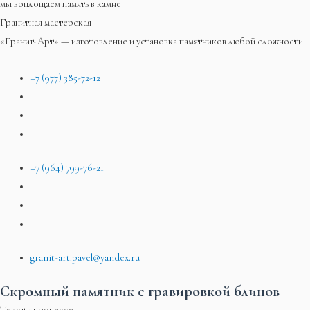
мы воплощаем память в камне
Гранитная мастерская
«Гранит-Арт» — изготовление и установка памятников любой сложности
+7 (977) 385-72-12
+7 (964) 799-76-21
granit-art.pavel@yandex.ru
Скромный памятник с гравировкой блинов
Текст в процессе…