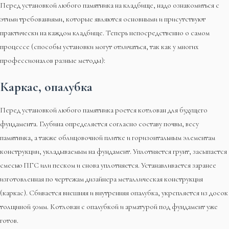
Перед установкой любого памятника на кладбище, надо ознакомиться с
этими требованиями, которые являются основными и присутствуют
практически на каждом кладбище. Теперь непосредственно о самом
процессе (способы установки могут отличаться, так как у многих
профессионалов разные методы):
Каркас, опалубка
Перед установкой любого памятника роется котлован для будущего
фундамента. Глубина определяется согласно составу почвы, весу
памятника, а также облицовочной плитке и горизонтальным элементам
конструкции, укладываемым на фундамент. Уплотняется грунт, засыпается
смесью ПГС или песком и снова уплотняется. Устанавливается заранее
изготовленная по чертежам дизайнера металлическая конструкция
(каркас). Сбивается внешняя и внутренняя опалубка, укрепляется из досок
толщиной 50мм. Котлован с опалубкой и арматурой под фундамент уже
готов.