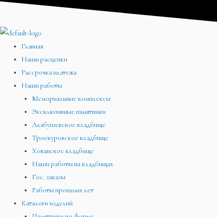
Перейти
Меню
Меню
Меню
к
содержимому
Главная
Наши расценки
Рассрочка платежа
Наши работы
Мемориальные комплексы
Эксклюзивные памятники
Алабушевское кладбище
Троекуровское кладбище
Хованское кладбище
Наши работы на кладбищах
Гос. заказы
Работы прошлых лет
Каталоги изделий
Памятники по форме