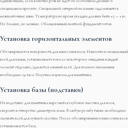
одинаковыми, если конечно речь не идет об особенном дизайне и
специальном проекте. Специальной затиркой по камню заделываются
межплиточные швы. Температура во время укладки должна быть +5 — +30.
Не больше, не меньше. Облицованный плиткой фундамент готов.
Установка горизонтальных элементов
Обезжиривается поверхность для нанесения клея. Наносится специальный
клей для камня, устанавливается после некоторого ожидания каждый
элемент отдельно, удаляется лишний клей. Для полного высыхания
необходимо 24 часа. Получился цоколь для памятника.
Установка базы (подставки)
На подставке для памятника нарезаются глубокие насечки для клея,
сверлится отверстие диаметром 20мм. В любую резьбу также необходимо
заливать клей для лучшей склейки. После обезжиривания и нанесения клея
устанавливается база.