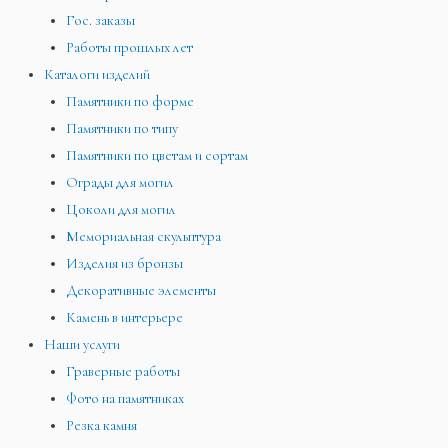
Гос. заказы
Работы прошлых лет
Каталоги изделий
Памятники по форме
Памятники по типу
Памятники по цветам и сортам
Ограды для могил
Цоколи для могил
Мемориальная скульптура
Изделия из бронзы
Декоративные элементы
Камень в интерьере
Наши услуги
Граверные работы
Фото на памятниках
Резка камня