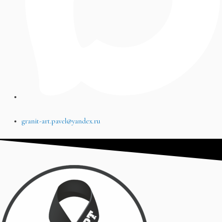
granit-art.pavel@yandex.ru