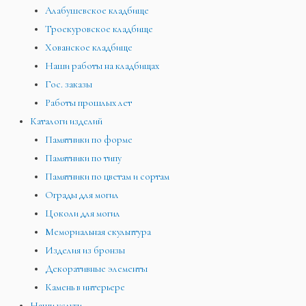
Алабушевское кладбище
Троекуровское кладбище
Хованское кладбище
Наши работы на кладбищах
Гос. заказы
Работы прошлых лет
Каталоги изделий
Памятники по форме
Памятники по типу
Памятники по цветам и сортам
Ограды для могил
Цоколи для могил
Мемориальная скульптура
Изделия из бронзы
Декоративные элементы
Камень в интерьере
Наши услуги