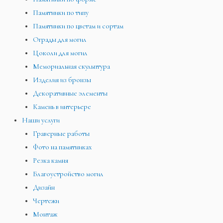
Памятники по типу
Памятники по цветам и сортам
Ограды для могил
Цоколи для могил
Мемориальная скульптура
Изделия из бронзы
Декоративные элементы
Камень в интерьере
Наши услуги
Граверные работы
Фото на памятниках
Резка камня
Благоустройство могил
Дизайн
Чертежи
Монтаж