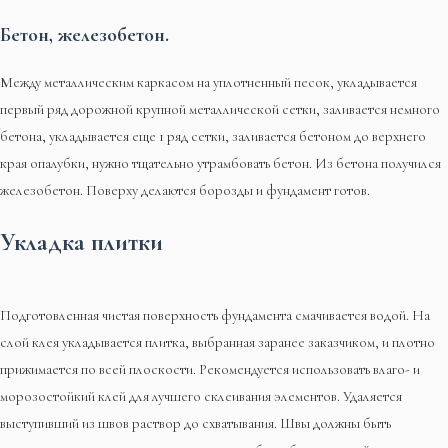
Бетон, железобетон.
Между металлическим каркасом на уплотненный песок, укладывается
первый ряд дорожной крупной металлической сетки, заливается немного
бетона, укладывается еще 1 ряд сетки, заливается бетоном до верхнего
края опалубки, нужно тщательно утрамбовать бетон. Из бетона получился
железобетон. Поверху делаются борозды и фундамент готов.
Укладка плитки
Подготовленная чистая поверхность фундамента смачивается водой. На
слой клея укладывается плитка, выбранная заранее заказчиком, и плотно
прижимается по всей плоскости. Рекомендуется использовать влаго- и
морозостойкий клей для лучшего склеивания элементов. Удаляется
выступивший из швов раствор до схватывания. Швы должны быть