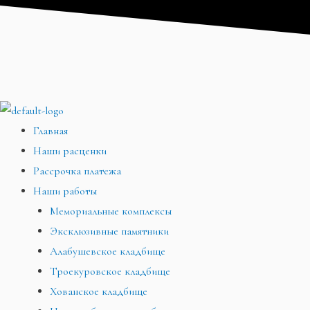
Перейти
Меню
Меню
Меню
к
содержимому
Главная
Наши расценки
Рассрочка платежа
Наши работы
Мемориальные комплексы
Эксклюзивные памятники
Алабушевское кладбище
Троекуровское кладбище
Хованское кладбище