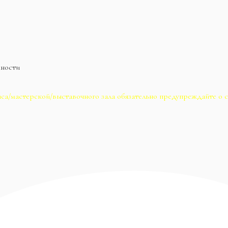
жности
са/мастерской/выставочного зала обязательно предупреждайте о с