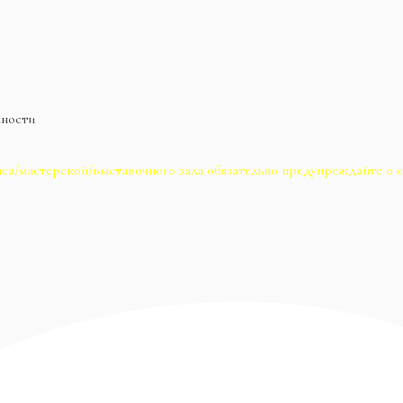
жности
са/мастерской/выставочного зала обязательно предупреждайте о с