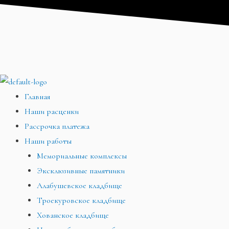
Перейти
Меню
Меню
Меню
к
содержимому
Главная
Наши расценки
Рассрочка платежа
Наши работы
Мемориальные комплексы
Эксклюзивные памятники
Алабушевское кладбище
Троекуровское кладбище
Хованское кладбище