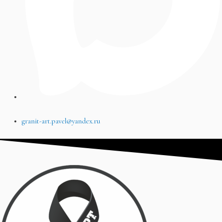
granit-art.pavel@yandex.ru