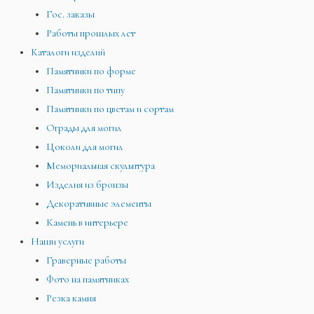
Гос. заказы
Работы прошлых лет
Каталоги изделий
Памятники по форме
Памятники по типу
Памятники по цветам и сортам
Ограды для могил
Цоколи для могил
Мемориальная скульптура
Изделия из бронзы
Декоративные элементы
Камень в интерьере
Наши услуги
Граверные работы
Фото на памятниках
Резка камня