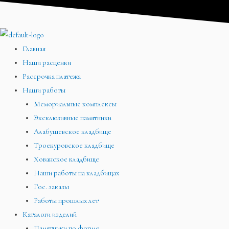
Перейти
Меню
Меню
Меню
к
содержимому
Главная
Наши расценки
Рассрочка платежа
Наши работы
Мемориальные комплексы
Эксклюзивные памятники
Алабушевское кладбище
Троекуровское кладбище
Хованское кладбище
Наши работы на кладбищах
Гос. заказы
Работы прошлых лет
Каталоги изделий
Памятники по форме