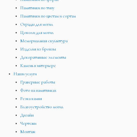
Памятники по типу
Памятники по цветам и сортам
Ограды для могил
Цоколи для могил
Мемориальная скульптура
Изделия из бронзы
Декоративные элементы
Камень в интерьере
Наши услуги
Граверные работы
Фото на памятниках
Резка камня
Благоустройство могил
Дизайн
Чертежи
Монтаж