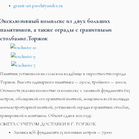
granit-art.pavel@yandex.ru
Эксклюзивный комплекс из двух больших
памятников, а также ограды с гранитными
столбамиг.Торжок
Памятник установлен на сельском кладбище в окрестностях города
Торжок. Высота одинарного памятника — 250см, тройного — 200см.
Стоимость указана полностью за комплекс с заливкой фундамента 6х5
метров, облицовкой его гранитной плиткой, мощением всей площади
могилы тротуарной плиткой, установкой ограды в гранитных столбах,
гравировкой и монтажом. Объект сдан в 2011 году.
СМЕТА С УЧЕТОМ ДОСТАВКИ В Г. ТОРЖОК
Заливка ж/б фундамента 25 погонных метров — 75000