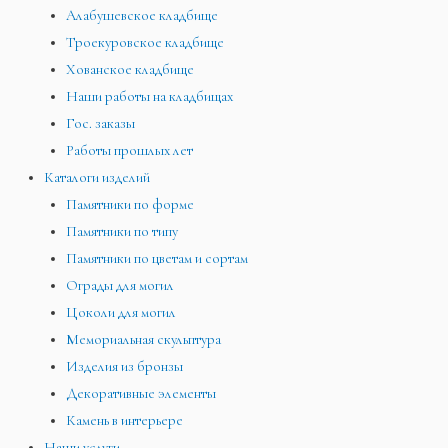
Алабушевское кладбище
Троекуровское кладбище
Хованское кладбище
Наши работы на кладбищах
Гос. заказы
Работы прошлых лет
Каталоги изделий
Памятники по форме
Памятники по типу
Памятники по цветам и сортам
Ограды для могил
Цоколи для могил
Мемориальная скульптура
Изделия из бронзы
Декоративные элементы
Камень в интерьере
Наши услуги