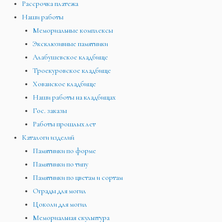
Рассрочка платежа
Наши работы
Мемориальные комплексы
Эксклюзивные памятники
Алабушевское кладбище
Троекуровское кладбище
Хованское кладбище
Наши работы на кладбищах
Гос. заказы
Работы прошлых лет
Каталоги изделий
Памятники по форме
Памятники по типу
Памятники по цветам и сортам
Ограды для могил
Цоколи для могил
Мемориальная скульптура