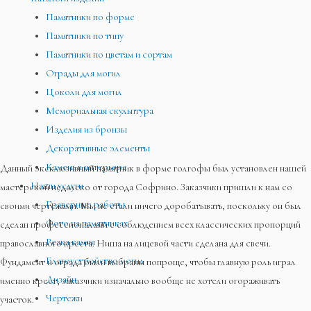
Памятники по форме
Памятники по типу
Памятники по цветам и сортам
Ограды для могил
Цоколи для могил
Мемориальная скульптура
Изделия из бронзы
Декоративные элементы
Камень в интерьере
Данный эксклюзивный памятник в форме голгофы был установлен нашей
Наши услуги
мастерской недалеко от города Софрино. Заказчики пришли к нам со
Граверные работы
своими чертежами. Мы не стали ничего доробатывать, поскольку он был
Фото на памятниках
сделан профессионалами с соблюдением всех классических пропорций
Резка камня
православного креста. Ниша на лицевой части сделана для свечи.
Благоустройство могил
Фундамент и ограда были выбраны попроще, чтобы главную роль играл
Дизайн
именно крест, заказчики изначально вообще не хотели огораживать
Чертежи
участок.