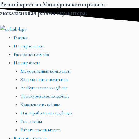
Резной крест из Мансуровского гранита -
Перейти
Меню
Меню
Меню
эксклюзивная работа скульптора.
к
содержимому
Главная
Наши расценки
Рассрочка платежа
Наши работы
Мемориальные комплексы
Эксклюзивные памятники
Алабушевское кладбище
Троекуровское кладбище
Хованское кладбище
Наши работы на кладбищах
Гос. заказы
Работы прошлых лет
Каталоги изделий