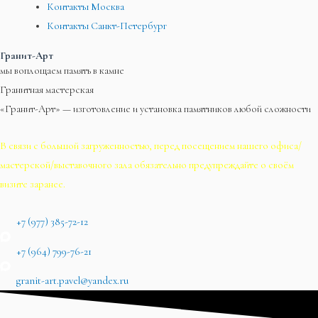
Контакты Москва
Контакты Санкт-Петербург
Гранит-Арт
мы воплощаем память в камне
Гранитная мастерская
«Гранит-Арт» — изготовление и установка памятников любой сложности
В связи с большой загруженностью, перед посещением нашего офиса/
мастерской/выставочного зала обязательно предупреждайте о своём
визите заранее.
+7 (977) 385-72-12
+7 (964) 799-76-21
granit-art.pavel@yandex.ru