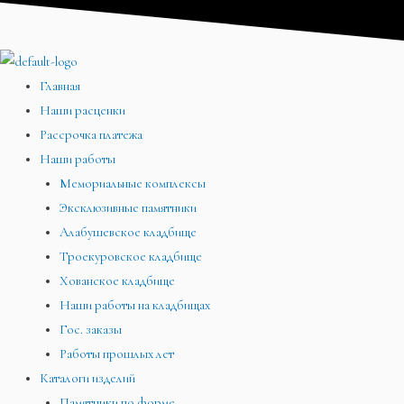
Перейти
Меню
Меню
Меню
к
содержимому
Главная
Наши расценки
Рассрочка платежа
Наши работы
Мемориальные комплексы
Эксклюзивные памятники
Алабушевское кладбище
Троекуровское кладбище
Хованское кладбище
Наши работы на кладбищах
Гос. заказы
Работы прошлых лет
Каталоги изделий
Памятники по форме