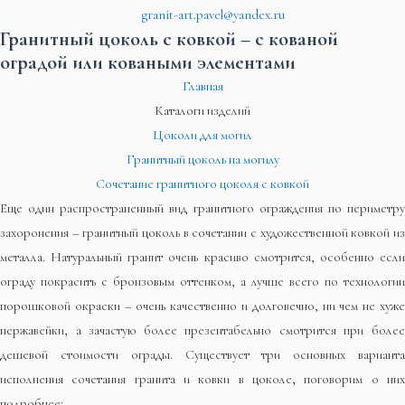
granit-art.pavel@yandex.ru
Гранитный цоколь с ковкой – с кованой
оградой или коваными элементами
Главная
Каталоги изделий
Цоколи для могил
Гранитный цоколь на могилу
Сочетание гранитного цоколя с ковкой
Еще один распространенный вид гранитного ограждения по периметру
захоронения – гранитный цоколь в сочетании с художественной ковкой из
металла. Натуральный гранит очень красиво смотрится, особенно если
ограду покрасить с бронзовым оттенком, а лучше всего по технологии
порошковой окраски – очень качественно и долговечно, ни чем не хуже
нержавейки, а зачастую более презентабельно смотрится при более
дешевой стоимости ограды. Существует три основных варианта
исполнения сочетания гранита и ковки в цоколе, поговорим о них
подробнее: