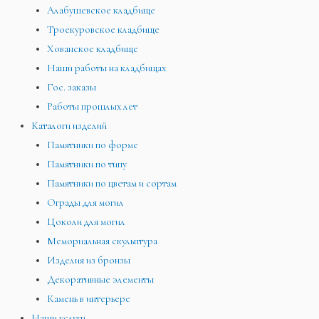
Алабушевское кладбище
Троекуровское кладбище
Хованское кладбище
Наши работы на кладбищах
Гос. заказы
Работы прошлых лет
Каталоги изделий
Памятники по форме
Памятники по типу
Памятники по цветам и сортам
Ограды для могил
Цоколи для могил
Мемориальная скульптура
Изделия из бронзы
Декоративные элементы
Камень в интерьере
Наши услуги