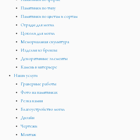
Памятники по типу
Памятники по цветам и сортам
Ограды для могил
Цоколи для могил
Мемориальная скульптура
Изделия из бронзы
Декоративные элементы
Камень в интерьере
Наши услуги
Граверные работы
Фото на памятниках
Резка камня
Благоустройство могил
Дизайн
Чертежи
Монтаж