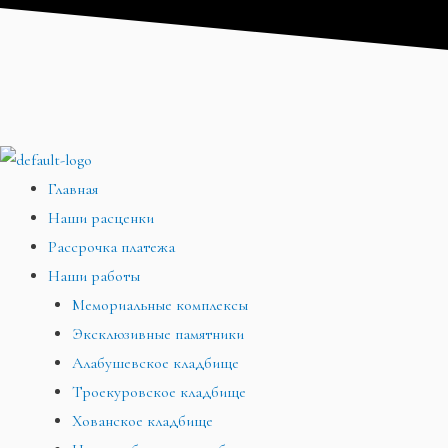
Перейти
Меню
Меню
Меню
к
содержимому
Главная
Наши расценки
Рассрочка платежа
Наши работы
Мемориальные комплексы
Эксклюзивные памятники
Алабушевское кладбище
Троекуровское кладбище
Хованское кладбище