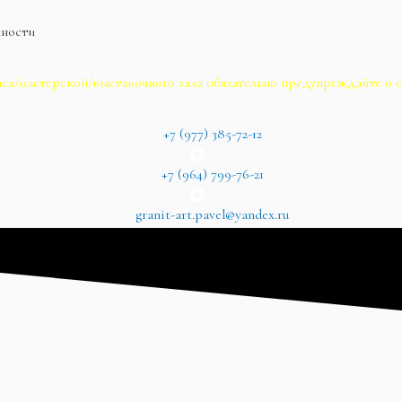
жности
са/мастерской/выставочного зала обязательно предупреждайте о с
+7 (977) 385-72-12
+7 (964) 799-76-21
granit-art.pavel@yandex.ru