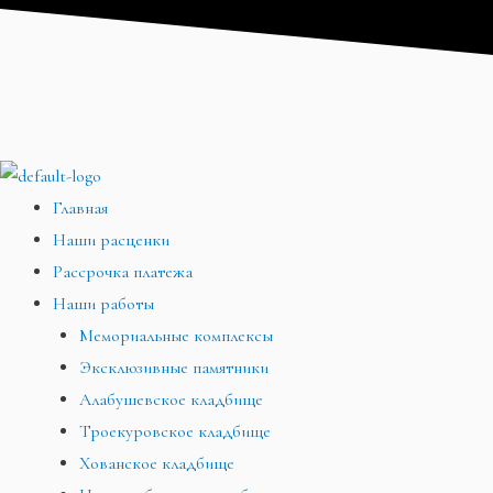
Перейти
Меню
Меню
Меню
к
содержимому
Главная
Наши расценки
Рассрочка платежа
Наши работы
Мемориальные комплексы
Эксклюзивные памятники
Алабушевское кладбище
Троекуровское кладбище
Хованское кладбище