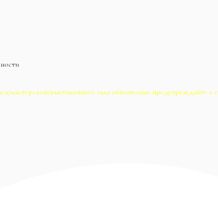
жности
са/мастерской/выставочного зала обязательно предупреждайте о с