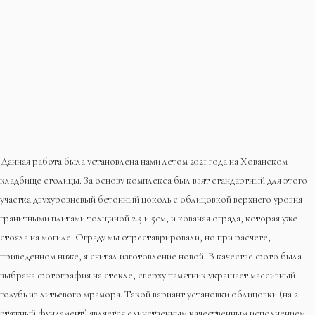
Данная работа была установлена нами летом 2021 года на Хованском
кладбище столицы. За основу комплекса был взят стандартный для этого
участка двухуровневый бетонный цоколь с облицовкой верхнего уровня
гранитными плитами толщиной 2.5 и 5см, и кованая ограда, которая уже
стояла на могиле. Ограду мы отреставрировали, но при расчете,
приведенном ниже, я считал изготовление новой. В качестве фото была
выбрана фотография на стекле, сверху памятник украшает массивный
голубь из литьевого мрамора. Такой вариант установки облицовки (на 2
этажный фундамент) является единственным качественным исполнением