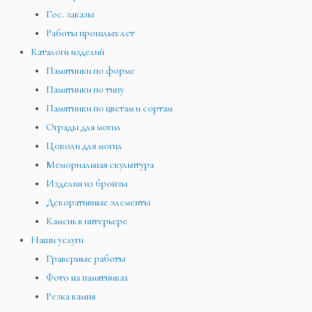
Гос. заказы
Работы прошлых лет
Каталоги изделий
Памятники по форме
Памятники по типу
Памятники по цветам и сортам
Ограды для могил
Цоколи для могил
Мемориальная скульптура
Изделия из бронзы
Декоративные элементы
Камень в интерьере
Наши услуги
Граверные работы
Фото на памятниках
Резка камня