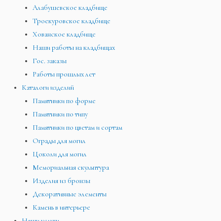
Алабушевское кладбище
Троекуровское кладбище
Хованское кладбище
Наши работы на кладбищах
Гос. заказы
Работы прошлых лет
Каталоги изделий
Памятники по форме
Памятники по типу
Памятники по цветам и сортам
Ограды для могил
Цоколи для могил
Мемориальная скульптура
Изделия из бронзы
Декоративные элементы
Камень в интерьере
Наши услуги