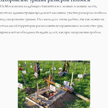
На Московских кладбищах становится все меньше и меньше места,
поэтому администрация предлагает маленькие участки размером 110х80см
под захоронение урнами. На самом деле очень удобно, так как можно на
столь малой территории расположить неограниченное количество урн,
причем нет необходимости ждать 14 лет, как при захоронении гробом.