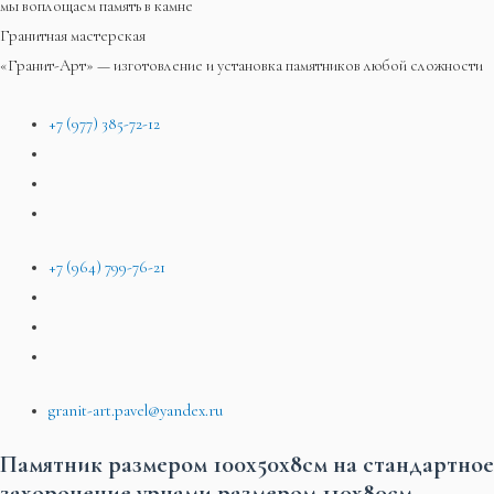
мы воплощаем память в камне
Гранитная мастерская
«Гранит-Арт» — изготовление и установка памятников любой сложности
+7 (977) 385-72-12
+7 (964) 799-76-21
granit-art.pavel@yandex.ru
Памятник размером 100х50х8см на стандартное
захоронение урнами размером 110х80см