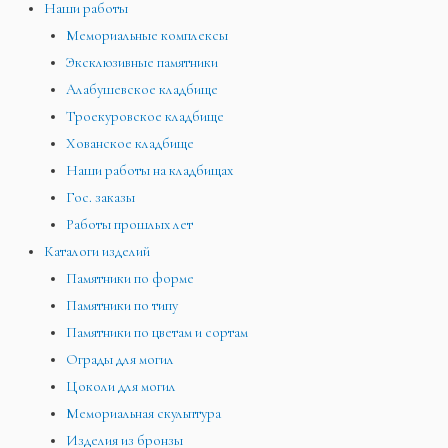
Наши работы
Мемориальные комплексы
Эксклюзивные памятники
Алабушевское кладбище
Троекуровское кладбище
Хованское кладбище
Наши работы на кладбищах
Гос. заказы
Работы прошлых лет
Каталоги изделий
Памятники по форме
Памятники по типу
Памятники по цветам и сортам
Ограды для могил
Цоколи для могил
Мемориальная скульптура
Изделия из бронзы