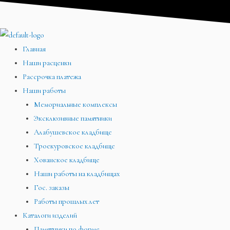
Перейти
Меню
Меню
Меню
к
содержимому
Главная
Наши расценки
Рассрочка платежа
Наши работы
Мемориальные комплексы
Эксклюзивные памятники
Алабушевское кладбище
Троекуровское кладбище
Хованское кладбище
Наши работы на кладбищах
Гос. заказы
Работы прошлых лет
Каталоги изделий
Памятники по форме