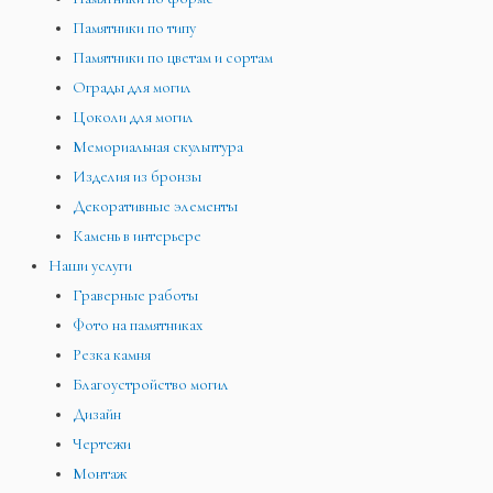
Памятники по типу
Памятники по цветам и сортам
Ограды для могил
Цоколи для могил
Мемориальная скульптура
Изделия из бронзы
Декоративные элементы
Камень в интерьере
Наши услуги
Граверные работы
Фото на памятниках
Резка камня
Благоустройство могил
Дизайн
Чертежи
Монтаж