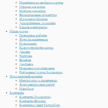
Памятники по цветам и сортам
Ограды для могил
Цоколи для могил
Мемориальная скульптура
Изделия из бронзы
Декоративные элементы
Камень в интерьере
Наши услуги
Граверные работы
Фото на памятниках
Резка камня
Благоустройство могил
Дизайн
Чертежи
Монтаж
Доставка
Поправка и реставрация
Ритуальные услуги Зеленоград
Полезная информация
Интересное о памятниках
Фото интересных работ
Наш блог
Контакты
Контакты Зеленоград
Контакты Москва
Контакты Санкт-Петербург