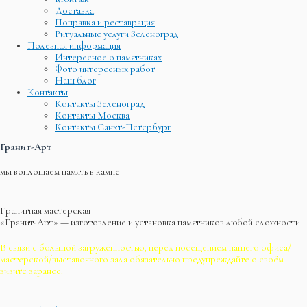
Доставка
Поправка и реставрация
Ритуальные услуги Зеленоград
Полезная информация
Интересное о памятниках
Фото интересных работ
Наш блог
Контакты
Контакты Зеленоград
Контакты Москва
Контакты Санкт-Петербург
Гранит-Арт
мы воплощаем память в камне
Гранитная мастерская
«Гранит-Арт» — изготовление и установка памятников любой сложности
В связи с большой загруженностью, перед посещением нашего офиса/
мастерской/выставочного зала обязательно предупреждайте о своём
визите заранее.