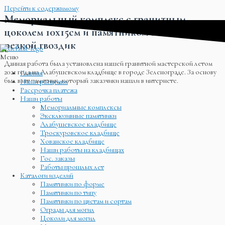
Перейти к содержимому
Мемориальный комплекс с гранитным
цоколем 10х15см и памятником 120х60х10см с
резкой гвоздик
Меню
Данная работа была установлена нашей гранитной мастерской летом
2021 года на Алабушевском кладбище в городе Зеленограде. За основу
Главная
был взят памятник, который заказчики нашли в интернете.
Наши расценки
Рассрочка платежа
Наши работы
Мемориальные комплексы
Эксклюзивные памятники
Алабушевское кладбище
Троекуровское кладбище
Хованское кладбище
Наши работы на кладбищах
Гос. заказы
Работы прошлых лет
Каталоги изделий
Памятники по форме
Памятники по типу
Памятники по цветам и сортам
Ограды для могил
Цоколи для могил