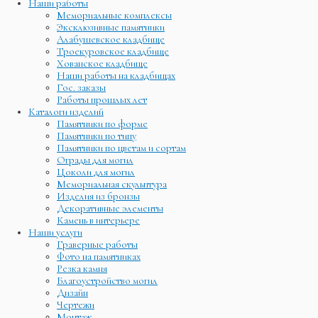
Наши работы
Мемориальные комплексы
Эксклюзивные памятники
Алабушевское кладбище
Троекуровское кладбище
Хованское кладбище
Наши работы на кладбищах
Гос. заказы
Работы прошлых лет
Каталоги изделий
Памятники по форме
Памятники по типу
Памятники по цветам и сортам
Ограды для могил
Цоколи для могил
Мемориальная скульптура
Изделия из бронзы
Декоративные элементы
Камень в интерьере
Наши услуги
Граверные работы
Фото на памятниках
Резка камня
Благоустройство могил
Дизайн
Чертежи
Монтаж