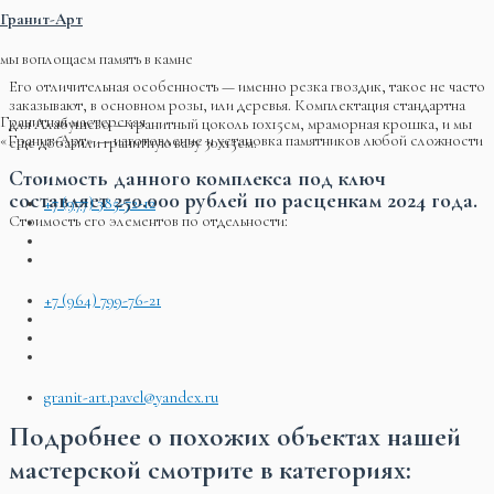
Гранит-Арт
мы воплощаем память в камне
Его отличительная особенность — именно резка гвоздик, такое не часто
заказывают, в основном розы, или деревья. Комплектация стандартна
Гранитная мастерская
для Алабушево — гранитный цоколь 10х15см, мраморная крошка, и мы
«Гранит-Арт» — изготовление и установка памятников любой сложности
еще добавили гранитную вазу 30х15см.
Стоимость данного комплекса под ключ
составляет 250.000 рублей по расценкам 2024 года.
+7 (977) 385-72-12
Стоимость его элементов по отдельности:
+7 (964) 799-76-21
granit-art.pavel@yandex.ru
Подробнее о похожих объектах нашей
мастерской смотрите в категориях: