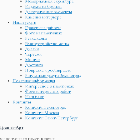
Мемориальная скульптура
Изделия из бронзы
Декоративные элементы
Камень в интерьере
Наши услуги
Граверные работы
Фото на памятниках
Резка камня
Благоустройство могил
Дизайн
Чертежи
Монтаж
Доставка
Поправка и реставрация
Ритуальные услуги Зеленоград
Полезная информация
Интересное о памятниках
Фото интересных работ
Наш блог
Контакты
Контакты Зеленоград
Контакты Москва
Контакты Санкт-Петербург
Гранит-Арт
мы воплощаем память в камне