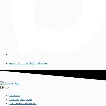
granit-art.pavel@yandex.ru
Меню
Главная
Наши расценки
Рассрочка платежа