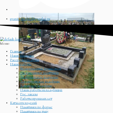
granit-art.pavel@yandex.ru
Меню
Главная
Наши расценки
Рассрочка платежа
Наши работы
Мемориальные комплексы
Эксклюзивные памятники
Алабушевское кладбище
Троекуровское кладбище
Хованское кладбище
Наши работы на кладбищах
Гос. заказы
Работы прошлых лет
Каталоги изделий
Памятники по форме
Памятники по типу