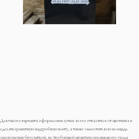
Для такого варианта оформления лучше всего отказаться от цветника и
сделать гранитную надгробную плиту, а также замостить всю площадь
захоронения брусчаткой, не требующей практически никакого ухода.