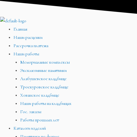
Перейти
Меню
Меню
Меню
к
содержимому
Главная
Наши расценки
Рассрочка платежа
Наши работы
Мемориальные комплексы
Эксклюзивные памятники
Алабушевское кладбище
Троекуровское кладбище
Хованское кладбище
Наши работы на кладбищах
Гос. заказы
Работы прошлых лет
Каталоги изделий
Памятники по форме