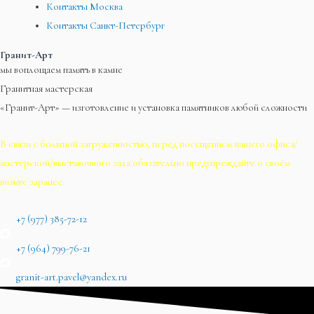
Контакты Москва
Контакты Санкт-Петербург
Гранит-Арт
мы воплощаем память в камне
Гранитная мастерская
«Гранит-Арт» — изготовление и установка памятников любой сложности
В связи с большой загруженностью, перед посещением нашего офиса/
мастерской/выставочного зала обязательно предупреждайте о своём
визите заранее.
+7 (977) 385-72-12
+7 (964) 799-76-21
granit-art.pavel@yandex.ru