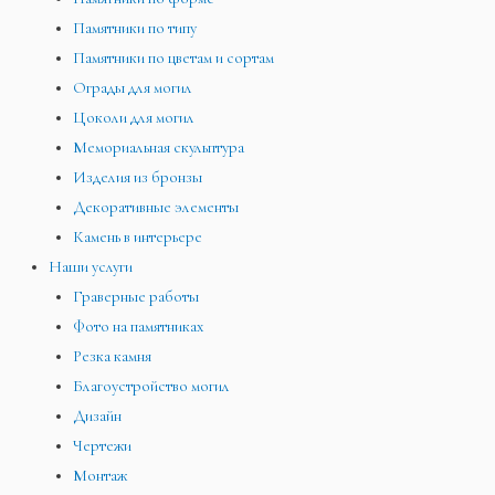
Памятники по типу
Памятники по цветам и сортам
Ограды для могил
Цоколи для могил
Мемориальная скульптура
Изделия из бронзы
Декоративные элементы
Камень в интерьере
Наши услуги
Граверные работы
Фото на памятниках
Резка камня
Благоустройство могил
Дизайн
Чертежи
Монтаж