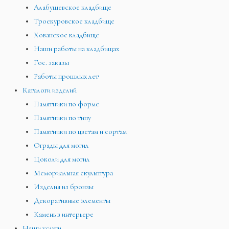
Алабушевское кладбище
Троекуровское кладбище
Хованское кладбище
Наши работы на кладбищах
Гос. заказы
Работы прошлых лет
Каталоги изделий
Памятники по форме
Памятники по типу
Памятники по цветам и сортам
Ограды для могил
Цоколи для могил
Мемориальная скульптура
Изделия из бронзы
Декоративные элементы
Камень в интерьере
Наши услуги