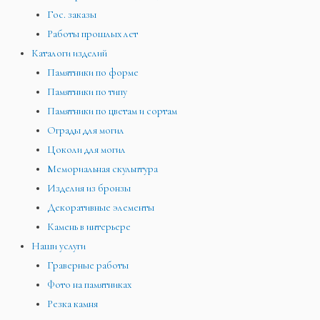
Гос. заказы
Работы прошлых лет
Каталоги изделий
Памятники по форме
Памятники по типу
Памятники по цветам и сортам
Ограды для могил
Цоколи для могил
Мемориальная скульптура
Изделия из бронзы
Декоративные элементы
Камень в интерьере
Наши услуги
Граверные работы
Фото на памятниках
Резка камня