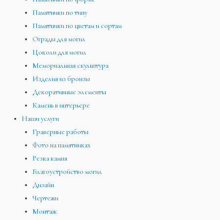
Памятники по типу
Памятники по цветам и сортам
Ограды для могил
Цоколи для могил
Мемориальная скульптура
Изделия из бронзы
Декоративные элементы
Камень в интерьере
Наши услуги
Граверные работы
Фото на памятниках
Резка камня
Благоустройство могил
Дизайн
Чертежи
Монтаж