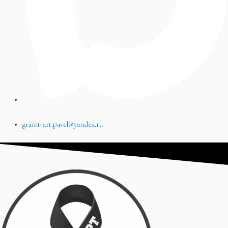
granit-art.pavel@yandex.ru