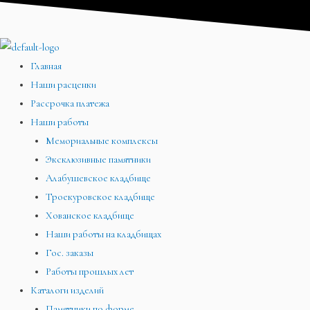
Перейти
Меню
Меню
Меню
к
содержимому
Главная
Наши расценки
Рассрочка платежа
Наши работы
Мемориальные комплексы
Эксклюзивные памятники
Алабушевское кладбище
Троекуровское кладбище
Хованское кладбище
Наши работы на кладбищах
Гос. заказы
Работы прошлых лет
Каталоги изделий
Памятники по форме