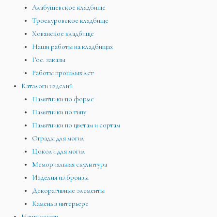
Алабушевское кладбище
Троекуровское кладбище
Хованское кладбище
Наши работы на кладбищах
Гос. заказы
Работы прошлых лет
Каталоги изделий
Памятники по форме
Памятники по типу
Памятники по цветам и сортам
Ограды для могил
Цоколи для могил
Мемориальная скульптура
Изделия из бронзы
Декоративные элементы
Камень в интерьере
Наши услуги