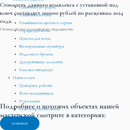
Стоимость данного комплекса с установкой под
Памятники по форме
ключ составляет 200000 рублей по расценкам 2024
Памятники по типу
года.
Памятники по цветам и сортам
Стоимость его элементов по отдельности:
Ограды для могил
Цоколи для могил
Мемориальная скульптура
Изделия из бронзы
Декоративные элементы
Камень в интерьере
Наши услуги
Граверные работы
Фото на памятниках
Резка камня
Подробнее о похожих объектах нашей
Благоустройство могил
мастерской смотрите в категориях:
Дизайн
позвонить
Чертежи