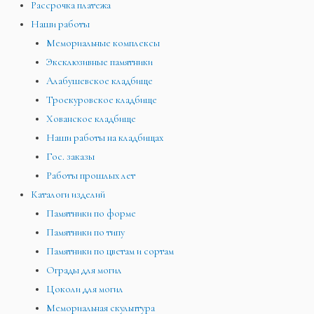
Рассрочка платежа
Наши работы
Мемориальные комплексы
Эксклюзивные памятники
Алабушевское кладбище
Троекуровское кладбище
Хованское кладбище
Наши работы на кладбищах
Гос. заказы
Работы прошлых лет
Каталоги изделий
Памятники по форме
Памятники по типу
Памятники по цветам и сортам
Ограды для могил
Цоколи для могил
Мемориальная скульптура