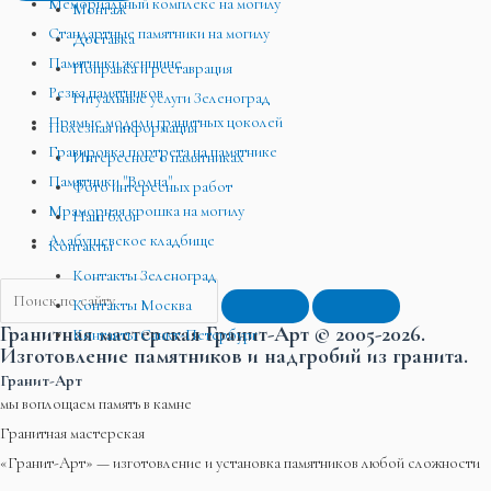
Мемориальный комплекс на могилу
Монтаж
Стандартные памятники на могилу
Доставка
Памятники женщине
Поправка и реставрация
Резка памятников
Ритуальные услуги Зеленоград
Прямые модели гранитных цоколей
Полезная информация
Гравировка портрета на памятнике
Интересное о памятниках
Памятники "Волна"
Фото интересных работ
Мраморная крошка на могилу
Наш блог
Алабушевское кладбище
Контакты
Контакты Зеленоград
Контакты Москва
Гранитная мастерская Гранит-Арт © 2005-2026.
Контакты Санкт-Петербург
Изготовление памятников и надгробий из гранита.
Гранит-Арт
мы воплощаем память в камне
Гранитная мастерская
«Гранит-Арт» — изготовление и установка памятников любой сложности