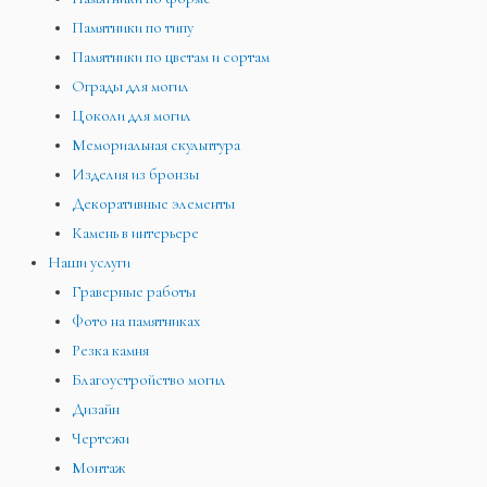
Памятники по типу
Памятники по цветам и сортам
Ограды для могил
Цоколи для могил
Мемориальная скульптура
Изделия из бронзы
Декоративные элементы
Камень в интерьере
Наши услуги
Граверные работы
Фото на памятниках
Резка камня
Благоустройство могил
Дизайн
Чертежи
Монтаж