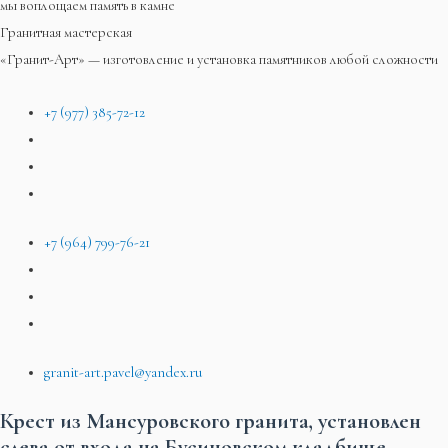
мы воплощаем память в камне
Гранитная мастерская
«Гранит-Арт» — изготовление и установка памятников любой сложности
+7 (977) 385-72-12
+7 (964) 799-76-21
granit-art.pavel@yandex.ru
Крест из Мансуровского гранита, установлен
слева от входа на Бусиновском кладбище