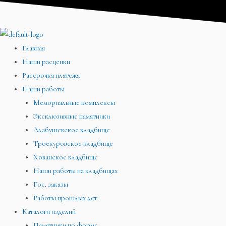
Перейти
Меню
Меню
Меню
к
содержимому
Главная
Наши расценки
Рассрочка платежа
Наши работы
Мемориальные комплексы
Эксклюзивные памятники
Алабушевское кладбище
Троекуровское кладбище
Хованское кладбище
Наши работы на кладбищах
Гос. заказы
Работы прошлых лет
Каталоги изделий
Памятники по форме