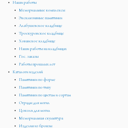
Наши работы
Мемориальные комплексы
Эксклюзивные памятники
Алабушевское кладбище
Троекуровское кладбище
Хованское кладбище
Наши работы на кладбищах
Гос. заказы
Работы прошлых лет
Каталоги изделий
Памятники по форме
Памятники по типу
Памятники по цветам и сортам
Ограды для могил
Цоколи для могил
Мемориальная скульптура
Изделия из бронзы