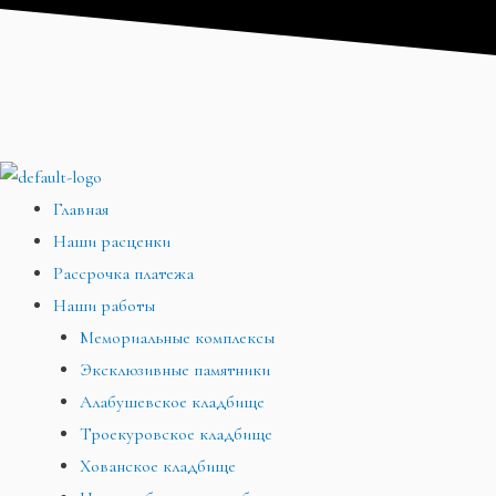
Перейти
Меню
Меню
Меню
к
содержимому
Главная
Наши расценки
Рассрочка платежа
Наши работы
Мемориальные комплексы
Эксклюзивные памятники
Алабушевское кладбище
Троекуровское кладбище
Хованское кладбище