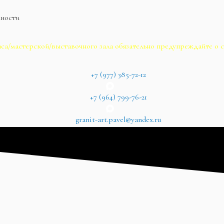
жности
са/мастерской/выставочного зала обязательно предупреждайте о с
+7 (977) 385-72-12
+7 (964) 799-76-21
granit-art.pavel@yandex.ru