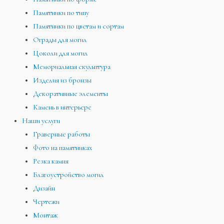
Памятники по типу
Памятники по цветам и сортам
Ограды для могил
Цоколи для могил
Мемориальная скульптура
Изделия из бронзы
Декоративные элементы
Камень в интерьере
Наши услуги
Граверные работы
Фото на памятниках
Резка камня
Благоустройство могил
Дизайн
Чертежи
Монтаж