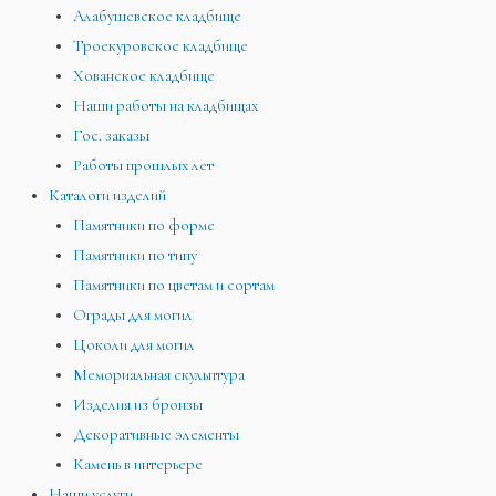
Алабушевское кладбище
Троекуровское кладбище
Хованское кладбище
Наши работы на кладбищах
Гос. заказы
Работы прошлых лет
Каталоги изделий
Памятники по форме
Памятники по типу
Памятники по цветам и сортам
Ограды для могил
Цоколи для могил
Мемориальная скульптура
Изделия из бронзы
Декоративные элементы
Камень в интерьере
Наши услуги