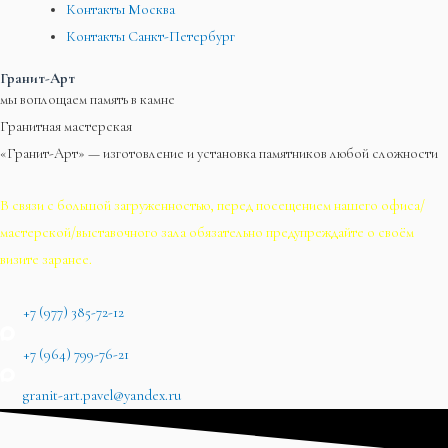
Контакты Москва
Контакты Санкт-Петербург
Гранит-Арт
мы воплощаем память в камне
Гранитная мастерская
«Гранит-Арт» — изготовление и установка памятников любой сложности
В связи с большой загруженностью, перед посещением нашего офиса/
мастерской/выставочного зала обязательно предупреждайте о своём
визите заранее.
+7 (977) 385-72-12
+7 (964) 799-76-21
granit-art.pavel@yandex.ru