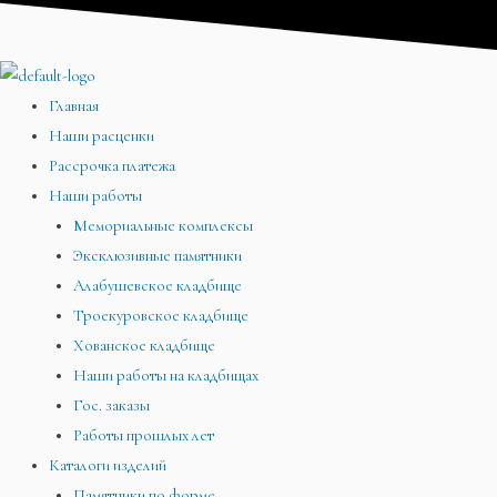
Перейти
Меню
Меню
Меню
к
содержимому
Главная
Наши расценки
Рассрочка платежа
Наши работы
Мемориальные комплексы
Эксклюзивные памятники
Алабушевское кладбище
Троекуровское кладбище
Хованское кладбище
Наши работы на кладбищах
Гос. заказы
Работы прошлых лет
Каталоги изделий
Памятники по форме