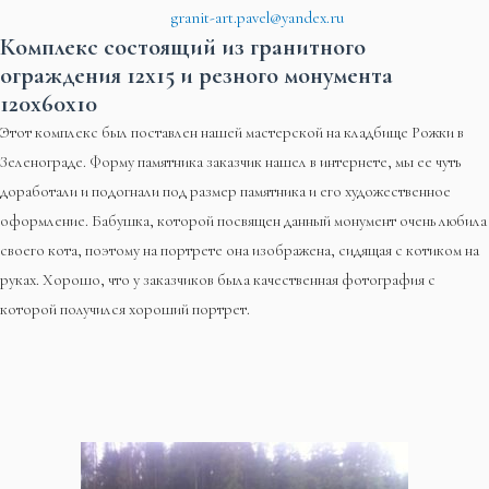
granit-art.pavel@yandex.ru
Комплекс состоящий из гранитного
ограждения 12х15 и резного монумента
120х60х10
Этот комплекс был поставлен нашей мастерской на кладбище Рожки в
Зеленограде. Форму памятника заказчик нашел в интернете, мы ее чуть
доработали и подогнали под размер памятника и его художественное
оформление. Бабушка, которой посвящен данный монумент очень любила
своего кота, поэтому на портрете она изображена, сидящая с котиком на
руках. Хорошо, что у заказчиков была качественная фотография с
которой получился хороший портрет.