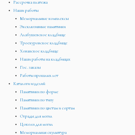
Рассрочка платежа
Наши работы
Мемориальные комплексы
Эксклюзивные памятники
Алабушевское кладбище
Троекуровское кладбище
Хованское кладбище
Наши работы на кладбищах
Гос. заказы
Работы прошлых лет
Каталоги изделий
Памятники по форме
Памятники по типу
Памятники по цветам и сортам
Ограды для могил
Цоколи для могил
Мемориальная скульптура