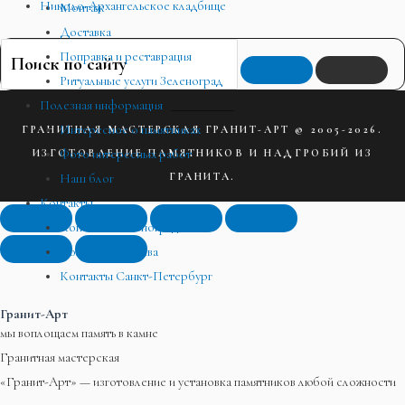
Николо-Архангельское кладбище
Монтаж
Доставка
Поправка и реставрация
Ритуальные услуги Зеленоград
Полезная информация
Интересное о памятниках
ГРАНИТНАЯ МАСТЕРСКАЯ ГРАНИТ-АРТ © 2005-2026.
Фото интересных работ
ИЗГОТОВЛЕНИЕ ПАМЯТНИКОВ И НАДГРОБИЙ ИЗ
ГРАНИТА.
Наш блог
Контакты
Контакты Зеленоград
Контакты Москва
Контакты Санкт-Петербург
Гранит-Арт
мы воплощаем память в камне
Гранитная мастерская
«Гранит-Арт» — изготовление и установка памятников любой сложности