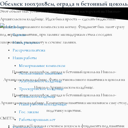
Обелиск 100х50х8см, ограда и бетонный цоколь
Перейти
Меню
Меню
Меню
к
Этот объект был установлен нашей гранитной мастерской на Николо-
содержимому
Архангельском кладбище. Идея была проста — сделать бюджетный
вариант мемориального комплекса на могилу. Фундамент был залит сразу
под ограду и памятник, при заливке мы выдержали стиль соседних
Главная
захоронений, учли высоту и сечение заливки.
Наши расценки
Рассрочка платежа
Наши работы
Мемориальные комплексы
Памятник 100х50х8см, ограда и бетонный цоколь на Николо-
Эксклюзивные памятники
Архангельском кладбище. Фото установленного памятника и цоколя на
Алабушевское кладбище
Николо-Архангельском кладбище.
Троекуровское кладбище
Памятник 100х50х8см, ограда и бетонный цоколь на Николо-
Хованское кладбище
Архангельском кладбище. Комплектом памятника мы называем саму стелу,
Наши работы на кладбищах
подставку и цветник.
Гос. заказы
СМЕТА:
Работы прошлых лет
Заливка ж/б цоколя сечением 20х20см и фундамента под памятник
Каталоги изделий