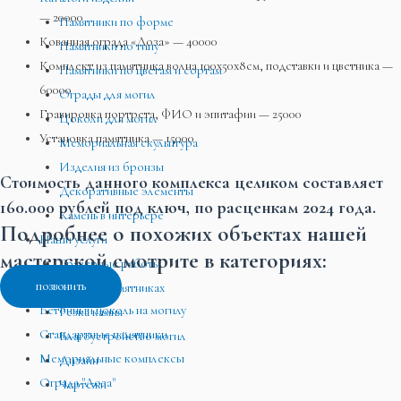
— 20000
Памятники по форме
Кованная ограда «Лоза» — 40000
Памятники по типу
Комплект из памятника волна 100х50х8см, подставки и цветника —
Памятники по цветам и сортам
60000
Ограды для могил
Гравировка портрета, ФИО и эпитафии — 25000
Цоколи для могил
Установка памятника — 15000
Мемориальная скульптура
Изделия из бронзы
Стоимость данного комплекса целиком составляет
Декоративные элементы
160.000 рублей под ключ, по расценкам 2024 года.
Камень в интерьере
Подробнее о похожих объектах нашей
Наши услуги
мастерской смотрите в категориях:
Граверные работы
позвонить
Фото на памятниках
Бетонный цоколь на могилу
Резка камня
Стандартные памятники
Благоустройство могил
Мемориальные комплексы
Дизайн
Ограда "Лоза"
Чертежи