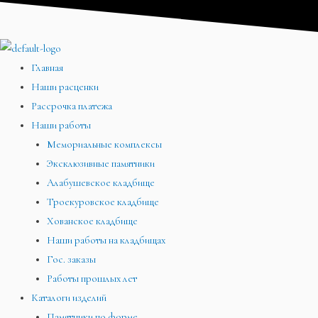
Перейти
Меню
Меню
Меню
к
содержимому
Главная
Наши расценки
Рассрочка платежа
Наши работы
Мемориальные комплексы
Эксклюзивные памятники
Алабушевское кладбище
Троекуровское кладбище
Хованское кладбище
Наши работы на кладбищах
Гос. заказы
Работы прошлых лет
Каталоги изделий
Памятники по форме