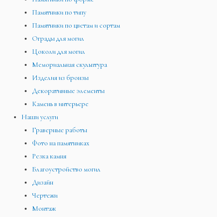
Памятники по типу
Памятники по цветам и сортам
Ограды для могил
Цоколи для могил
Мемориальная скульптура
Изделия из бронзы
Декоративные элементы
Камень в интерьере
Наши услуги
Граверные работы
Фото на памятниках
Резка камня
Благоустройство могил
Дизайн
Чертежи
Монтаж