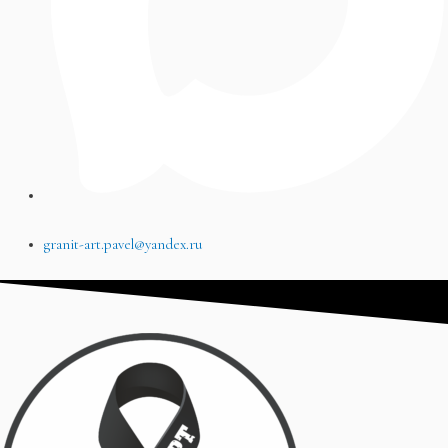
granit-art.pavel@yandex.ru