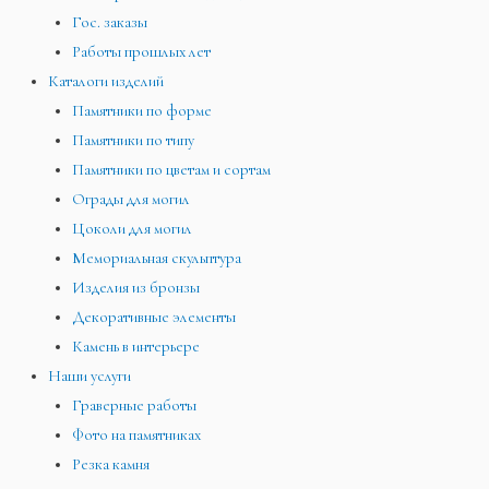
Гос. заказы
Работы прошлых лет
Каталоги изделий
Памятники по форме
Памятники по типу
Памятники по цветам и сортам
Ограды для могил
Цоколи для могил
Мемориальная скульптура
Изделия из бронзы
Декоративные элементы
Камень в интерьере
Наши услуги
Граверные работы
Фото на памятниках
Резка камня