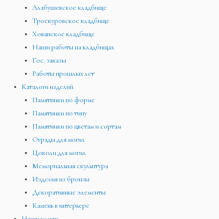
Алабушевское кладбище
Троекуровское кладбище
Хованское кладбище
Наши работы на кладбищах
Гос. заказы
Работы прошлых лет
Каталоги изделий
Памятники по форме
Памятники по типу
Памятники по цветам и сортам
Ограды для могил
Цоколи для могил
Мемориальная скульптура
Изделия из бронзы
Декоративные элементы
Камень в интерьере
Наши услуги