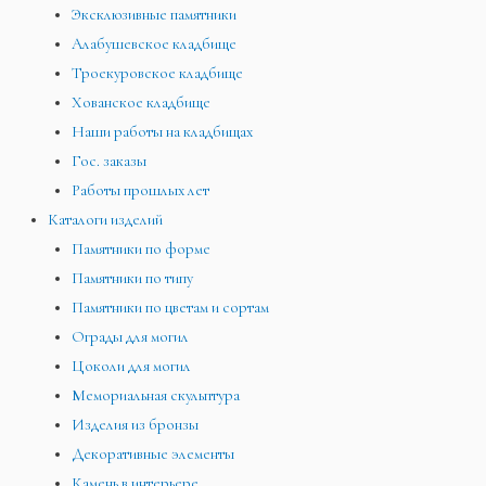
Эксклюзивные памятники
Алабушевское кладбище
Троекуровское кладбище
Хованское кладбище
Наши работы на кладбищах
Гос. заказы
Работы прошлых лет
Каталоги изделий
Памятники по форме
Памятники по типу
Памятники по цветам и сортам
Ограды для могил
Цоколи для могил
Мемориальная скульптура
Изделия из бронзы
Декоративные элементы
Камень в интерьере