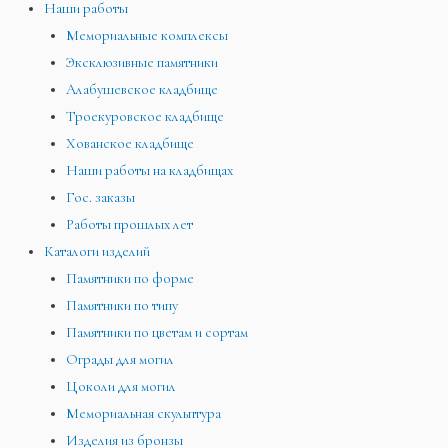
Наши работы
Мемориальные комплексы
Эксклюзивные памятники
Алабушевское кладбище
Троекуровское кладбище
Хованское кладбище
Наши работы на кладбищах
Гос. заказы
Работы прошлых лет
Каталоги изделий
Памятники по форме
Памятники по типу
Памятники по цветам и сортам
Ограды для могил
Цоколи для могил
Мемориальная скульптура
Изделия из бронзы