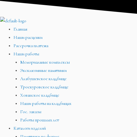
Перейти
Меню
Меню
Меню
к
содержимому
Главная
Наши расценки
Рассрочка платежа
Наши работы
Мемориальные комплексы
Эксклюзивные памятники
Алабушевское кладбище
Троекуровское кладбище
Хованское кладбище
Наши работы на кладбищах
Гос. заказы
Работы прошлых лет
Каталоги изделий
Памятники по форме