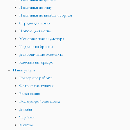
Памятники по типу
Памятники по цветам и сортам
Ограды для могил
Цоколи для могил
Мемориальная скульптура
Изделия из бронзы
Декоративные элементы
Камень в интерьере
Наши услуги
Граверные работы
Фото на памятниках
Резка камня
Благоустройство могил
Дизайн
Чертежи
Монтаж