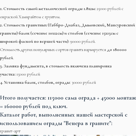
1. Стоимость самой металлической ограды 1.8х2м:
25000 рублей с
окраской Хамирайтом с грунтом.
2. Стоимость гранитных (Габбро-Диабаз, Дымовский, Мансуровский
граниты) балок (сечение 10х12см) и столбов (сечение 15х15см с
широкой фаской по верхней части)
: 90000 рублей.
Стоимость других популярных сортов гранита варьируется
до 180000
рублей
.
3. Заливка фундамента, в стоимость включена планировка
участка:
15000 рублей
4. Установка балок, столбов, ограды
: 30000 рублей
Итого получается: 115000 сама ограда + 45000 монтаж
= 160000 рублей под ключ.
Каталог работ, выполненных нашей мастерской с
использованием ограды "Венера в граните":
гранит-арт