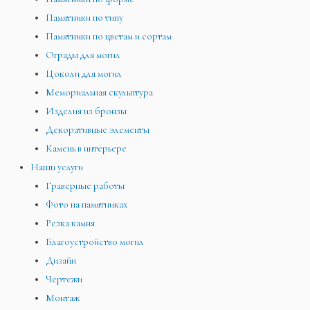
Памятники по типу
Памятники по цветам и сортам
Ограды для могил
Цоколи для могил
Мемориальная скульптура
Изделия из бронзы
Декоративные элементы
Камень в интерьере
Наши услуги
Граверные работы
Фото на памятниках
Резка камня
Благоустройство могил
Дизайн
Чертежи
Монтаж