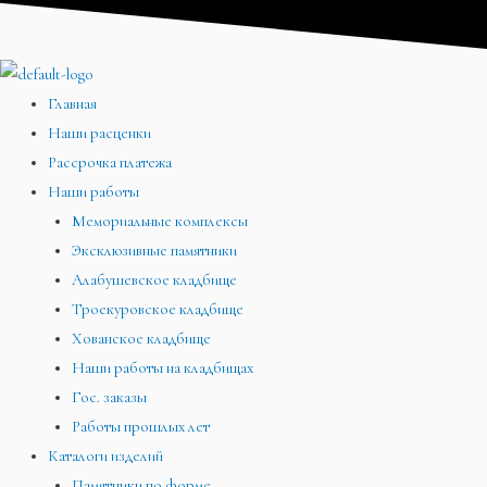
Перейти
Меню
Меню
Меню
к
содержимому
Главная
Наши расценки
Рассрочка платежа
Наши работы
Мемориальные комплексы
Эксклюзивные памятники
Алабушевское кладбище
Троекуровское кладбище
Хованское кладбище
Наши работы на кладбищах
Гос. заказы
Работы прошлых лет
Каталоги изделий
Памятники по форме