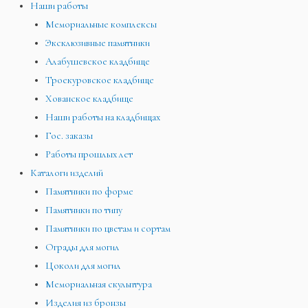
Наши работы
Мемориальные комплексы
Эксклюзивные памятники
Алабушевское кладбище
Троекуровское кладбище
Хованское кладбище
Наши работы на кладбищах
Гос. заказы
Работы прошлых лет
Каталоги изделий
Памятники по форме
Памятники по типу
Памятники по цветам и сортам
Ограды для могил
Цоколи для могил
Мемориальная скульптура
Изделия из бронзы