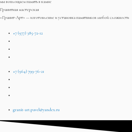
мы воплощаем память в камне
Гранитная мастерская
«Гранит-Арт» — изготовление и установка памятников любой сложности
+7 (977) 385-72-12
+7 (964) 799-76-21
granit-art.pavel@yandex.ru