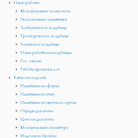
Наши работы
Мемориальные комплексы
Эксклюзивные памятники
Алабушевское кладбище
Троекуровское кладбище
Хованское кладбище
Наши работы на кладбищах
Гос. заказы
Работы прошлых лет
Каталоги изделий
Памятники по форме
Памятники по типу
Памятники по цветам и сортам
Ограды для могил
Цоколи для могил
Мемориальная скульптура
Изделия из бронзы