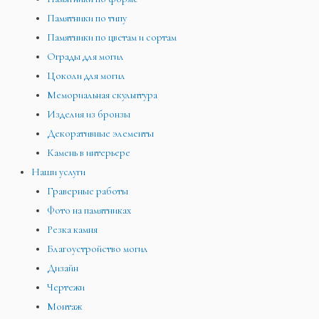
Памятники по типу
Памятники по цветам и сортам
Ограды для могил
Цоколи для могил
Мемориальная скульптура
Изделия из бронзы
Декоративные элементы
Камень в интерьере
Наши услуги
Граверные работы
Фото на памятниках
Резка камня
Благоустройство могил
Дизайн
Чертежи
Монтаж