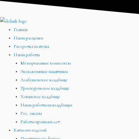
Перейти
Меню
Меню
Меню
к
содержимому
Главная
Наши расценки
Рассрочка платежа
Наши работы
Мемориальные комплексы
Эксклюзивные памятники
Алабушевское кладбище
Троекуровское кладбище
Хованское кладбище
Наши работы на кладбищах
Гос. заказы
Работы прошлых лет
Каталоги изделий
Памятники по форме