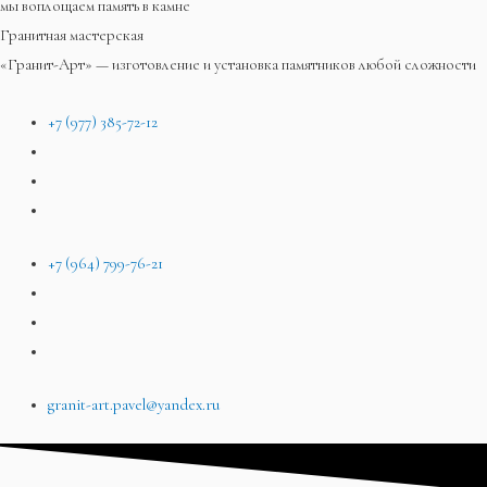
мы воплощаем память в камне
Гранитная мастерская
«Гранит-Арт» — изготовление и установка памятников любой сложности
+7 (977) 385-72-12
+7 (964) 799-76-21
granit-art.pavel@yandex.ru