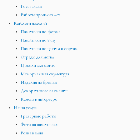
Гос. заказы
Работы прошлых лет
Каталоги изделий
Памятники по форме
Памятники по типу
Памятники по цветам и сортам
Ограды для могил
Цоколи для могил
Мемориальная скульптура
Изделия из бронзы
Декоративные элементы
Камень в интерьере
Наши услуги
Граверные работы
Фото на памятниках
Резка камня