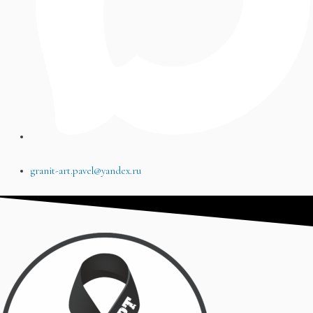
granit-art.pavel@yandex.ru