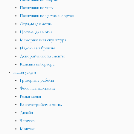
Памятники по типу
Памятники по цветам и сортам
Ограды для могил
Цоколи для могил
Мемориальная скульптура
Изделия из бронзы
Декоративные элементы
Камень в интерьере
Наши услуги
Граверные работы
Фото на памятниках
Резка камня
Благоустройство могил
Дизайн
Чертежи
Монтаж