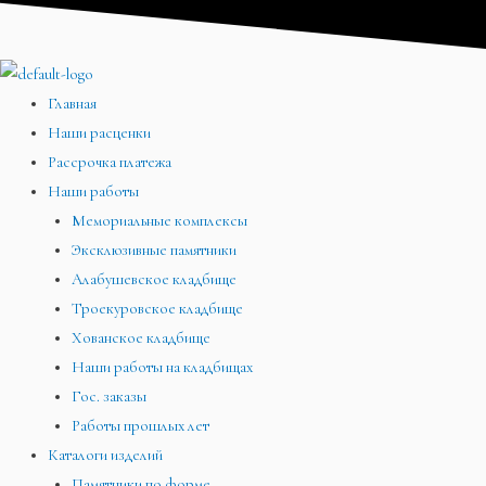
Перейти
Меню
Меню
Меню
к
содержимому
Главная
Наши расценки
Рассрочка платежа
Наши работы
Мемориальные комплексы
Эксклюзивные памятники
Алабушевское кладбище
Троекуровское кладбище
Хованское кладбище
Наши работы на кладбищах
Гос. заказы
Работы прошлых лет
Каталоги изделий
Памятники по форме