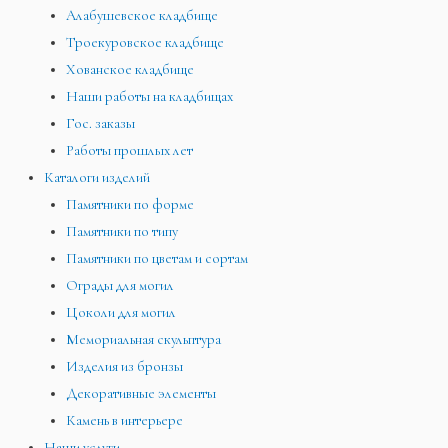
Алабушевское кладбище
Троекуровское кладбище
Хованское кладбище
Наши работы на кладбищах
Гос. заказы
Работы прошлых лет
Каталоги изделий
Памятники по форме
Памятники по типу
Памятники по цветам и сортам
Ограды для могил
Цоколи для могил
Мемориальная скульптура
Изделия из бронзы
Декоративные элементы
Камень в интерьере
Наши услуги