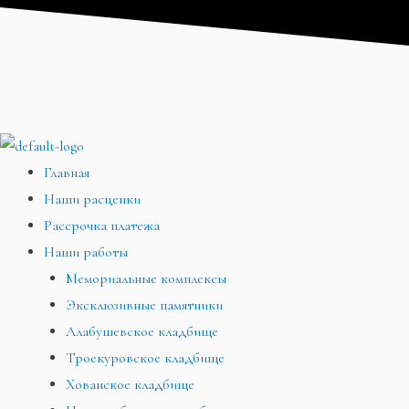
Перейти
Меню
Меню
Меню
к
содержимому
Главная
Наши расценки
Рассрочка платежа
Наши работы
Мемориальные комплексы
Эксклюзивные памятники
Алабушевское кладбище
Троекуровское кладбище
Хованское кладбище