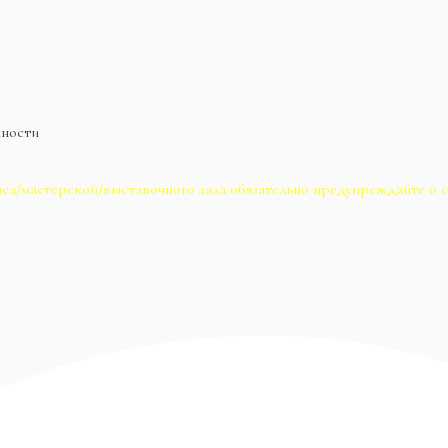
жности
са/мастерской/выставочного зала обязательно предупреждайте о с