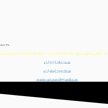
жности
са/мастерской/выставочного зала обязательно предупреждайте о с
+7 (977) 385-72-12
+7 (964) 799-76-21
granit-art.pavel@yandex.ru