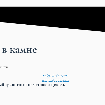
 в камне
ности
+7 (977) 385-72-12
+7 (964) 799-76-21
ый гранитный памятник и цоколь