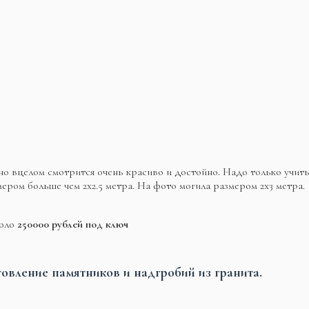
, но вцелом смотрится очень красиво и достойно. Надо только уч
мером больше чем 2х2.5 метра. На фото могила размером 2х3 метра.
коло
250000 рублей под ключ
товление памятников и надгробий из гранита.