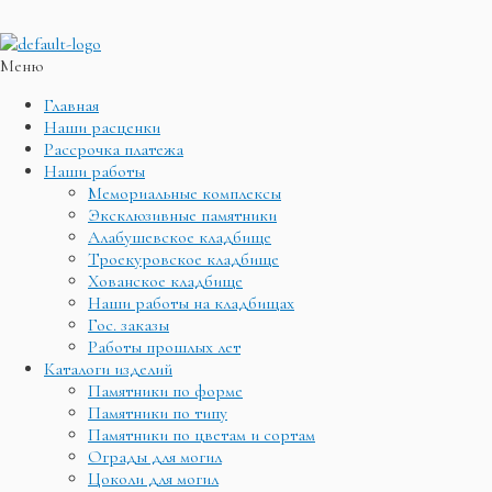
Меню
Главная
Наши расценки
Рассрочка платежа
Наши работы
Мемориальные комплексы
Эксклюзивные памятники
Алабушевское кладбище
Троекуровское кладбище
Хованское кладбище
Наши работы на кладбищах
Гос. заказы
Работы прошлых лет
Каталоги изделий
Памятники по форме
Памятники по типу
Памятники по цветам и сортам
Ограды для могил
Цоколи для могил