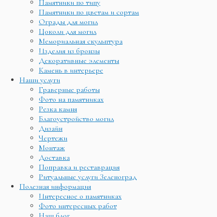
Памятники по типу
Памятники по цветам и сортам
Ограды для могил
Цоколи для могил
Мемориальная скульптура
Изделия из бронзы
Декоративные элементы
Камень в интерьере
Наши услуги
Граверные работы
Фото на памятниках
Резка камня
Благоустройство могил
Дизайн
Чертежи
Монтаж
Доставка
Поправка и реставрация
Ритуальные услуги Зеленоград
Полезная информация
Интересное о памятниках
Фото интересных работ
Наш блог