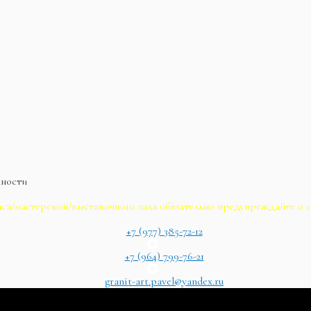
жности
са/мастерской/выставочного зала обязательно предупреждайте о с
+7 (977) 385-72-12
+7 (964) 799-76-21
granit-art.pavel@yandex.ru