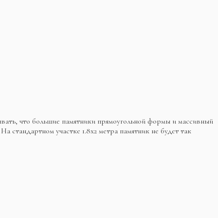
итывать, что большие памятники прямоугольной формы и массивный
 На стандартном участке 1.8х2 метра памятник не будет так