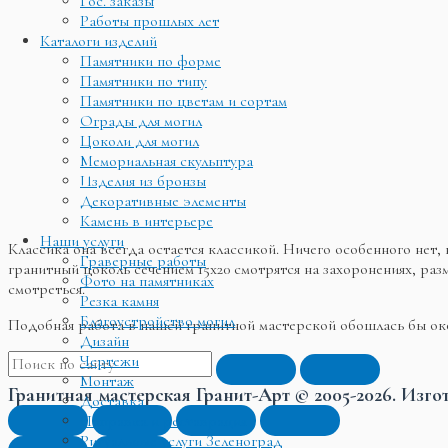
Гос. заказы
Работы прошлых лет
Каталоги изделий
Памятники по форме
Памятники по типу
Памятники по цветам и сортам
Ограды для могил
Цоколи для могил
Мемориальная скульптура
Изделия из бронзы
Декоративные элементы
Камень в интерьере
Наши услуги
Классика она всегда остается классикой. Ничего особенного нет
Граверные работы
гранитный цоколь сечением 15х20 смотрятся на захоронениях, раз
Фото на памятниках
смотреться.
Резка камня
Благоустройство могил
Подобная работа в нашей гранитной мастерской обошлась бы о
Дизайн
Чертежи
Монтаж
Гранитная мастерская Гранит-Арт © 2005-2026. Изго
Доставка
Поправка и реставрация
Ритуальные услуги Зеленоград