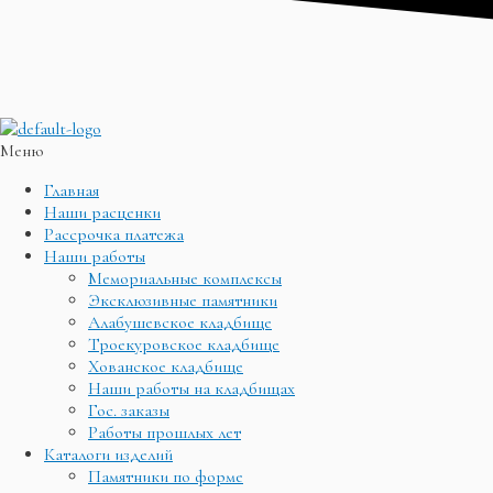
Меню
Главная
Наши расценки
Рассрочка платежа
Наши работы
Мемориальные комплексы
Эксклюзивные памятники
Алабушевское кладбище
Троекуровское кладбище
Хованское кладбище
Наши работы на кладбищах
Гос. заказы
Работы прошлых лет
Каталоги изделий
Памятники по форме