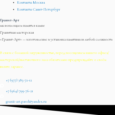
Контакты Москва
Контакты Санкт-Петербург
Гранит-Арт
мы воплощаем память в камне
Гранитная мастерская
«Гранит-Арт» — изготовление и установка памятников любой сложности
В связи с большой загруженностью, перед посещением нашего офиса/
мастерской/выставочного зала обязательно предупреждайте о своём
визите заранее.
+7 (977) 385-72-12
+7 (964) 799-76-21
granit-art.pavel@yandex.ru