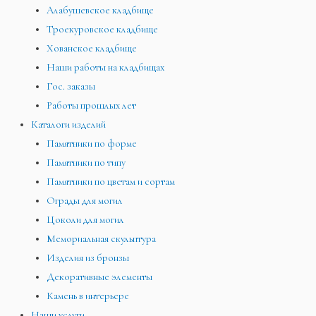
Алабушевское кладбище
Троекуровское кладбище
Хованское кладбище
Наши работы на кладбищах
Гос. заказы
Работы прошлых лет
Каталоги изделий
Памятники по форме
Памятники по типу
Памятники по цветам и сортам
Ограды для могил
Цоколи для могил
Мемориальная скульптура
Изделия из бронзы
Декоративные элементы
Камень в интерьере
Наши услуги