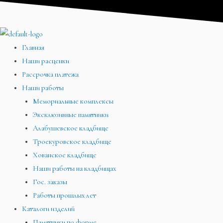
Перейти
Меню
Меню
Меню
к
содержимому
Главная
Наши расценки
Рассрочка платежа
Наши работы
Мемориальные комплексы
Эксклюзивные памятники
Алабушевское кладбище
Троекуровское кладбище
Хованское кладбище
Наши работы на кладбищах
Гос. заказы
Работы прошлых лет
Каталоги изделий
Памятники по форме