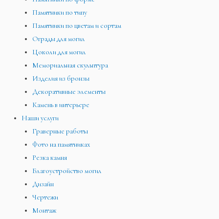
Памятники по типу
Памятники по цветам и сортам
Ограды для могил
Цоколи для могил
Мемориальная скульптура
Изделия из бронзы
Декоративные элементы
Камень в интерьере
Наши услуги
Граверные работы
Фото на памятниках
Резка камня
Благоустройство могил
Дизайн
Чертежи
Монтаж