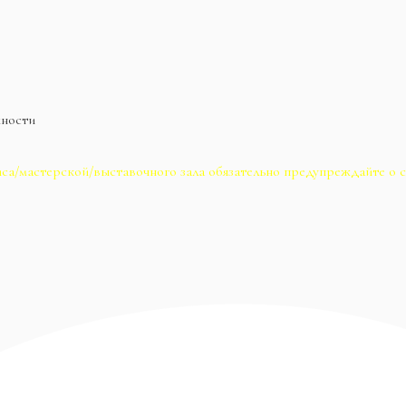
жности
са/мастерской/выставочного зала обязательно предупреждайте о с