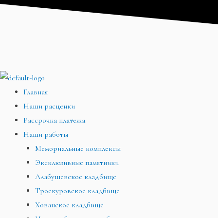
Перейти
Меню
Меню
Меню
к
содержимому
Главная
Наши расценки
Рассрочка платежа
Наши работы
Мемориальные комплексы
Эксклюзивные памятники
Алабушевское кладбище
Троекуровское кладбище
Хованское кладбище